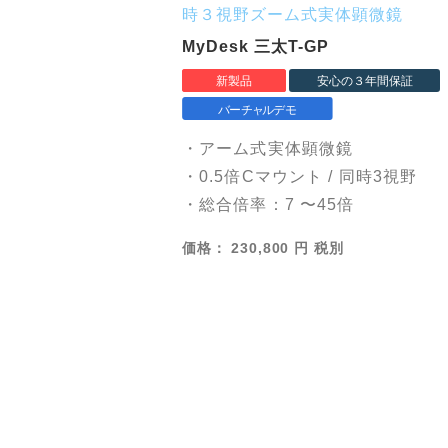
時３視野ズーム式実体顕微鏡
MyDesk 三太T-GP
・アーム式実体顕微鏡
・0.5倍Cマウント / 同時3視野
・総合倍率：7 〜45倍
価格： 230,800 円 税別