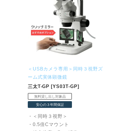
＜USBカメラ専用＞同時３視野ズ
ーム式実体顕微鏡
三太T-GP [YS03T-GP]
・＜同時３視野＞
・0.5倍Cマウント