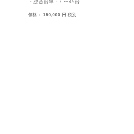
・総合倍率：7 〜45倍
価格： 150,000 円 税別