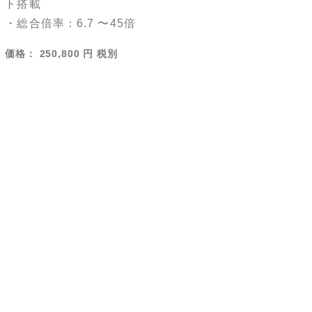
ト搭載
・総合倍率：6.7 〜45倍
価格： 250,800 円 税別