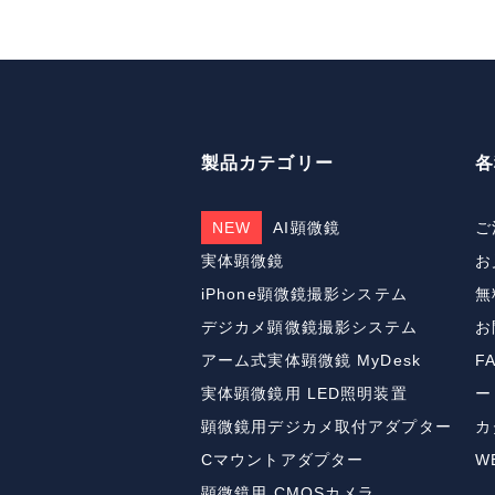
製品カテゴリー
各
NEW
AI顕微鏡
ご
実体顕微鏡
お
iPhone顕微鏡撮影システム
無
デジカメ顕微鏡撮影システム
お
アーム式実体顕微鏡 MyDesk
F
実体顕微鏡用 LED照明装置
ー
顕微鏡用デジカメ取付アダプター
カ
Cマウントアダプター
W
顕微鏡用 CMOSカメラ