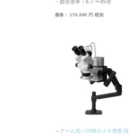
・総合倍率：6.7 〜45倍
価格： 170,000 円 税別
＜アーム式＞USBカメラ専用 同