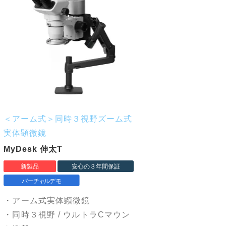
＜アーム式＞同時３視野ズーム式
実体顕微鏡
MyDesk 伸太T
・アーム式実体顕微鏡
・同時３視野 / ウルトラCマウン