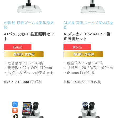
AI搭載 双眼ズーム式実体顕微
AI搭載 双眼ズーム式実体顕微
鏡
鏡
AIパクっ太61 垂直照明セッ
AIズン太2 iPhone17・垂
ト
直照明セット
・総合倍率：6.7〜45倍
・総合倍率：7倍〜45倍
・視野数：22 / WD: 110mm
・視野数：20 / WD：100mm
・お持ちのiPhoneが使えます
・iPhone17が付属
価格： 219,000 円 税別
価格： 434,000 円 税別