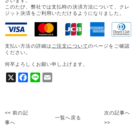
ざいます。
e
l
このたび、弊社では支払時の決済方法について、クレ
ジット決済をご利用いただけるようになりました。
b
o
o
k
支払い方法の詳細は
ご注文について
のページをご確認
ください。
何卒よろしくお願い申し上げます。
X
F
Li
E
a
n
m
c
e
ai
e
l
<< 前の記
次の記事へ
b
一覧へ戻る
事へ
>>
o
o