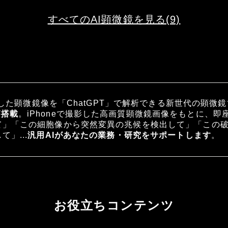
すべてのAI顕微鏡を見る(9)
撮影した顕微鏡像を「ChatGPT」で解析できる新世代の顕微
が搭載
。iPhoneで撮影した高画質顕微鏡画像をもとに、
て」「この細胞像から突然変異の兆候を検出して」「この
」...
汎用AIがあなたの業務・研究をサポートします
。
お役立ちコンテンツ