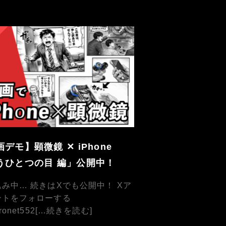
画デモ】顕微鏡 ✕ iPhone
うひとつの目 編」公開中！
み中… 続きはXでも公開中！ Xア
ントをフォローする
ronet552
[…続きを読む]