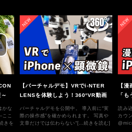
CON
【バーチャルデモ】VRでi-NTER
【漫
理～
LENSを体験しよう！360°VR動画
「も
はかな
バーチャルデモを公開中。 導入前に“実
読み込
―ここ
際の操作感”を確かめられます。 写真や
カウ
…続きを
文章だけでは伝わらない“
[…続きを読む]
@mic