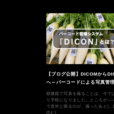
【ブログ公開】DICOMからDI
へ～バーコードによる写真管
顕微鏡で写真を撮ることは、今で
り手軽になりました。ところが―
で意外と困るのが、撮ったあと
[
読む]