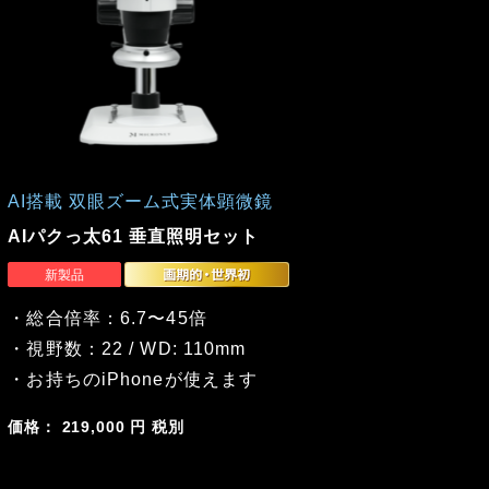
AI搭載 双眼ズーム式実体顕微鏡
AIパクっ太61 垂直照明セット
・総合倍率：6.7〜45倍
・視野数：22 / WD: 110mm
・お持ちのiPhoneが使えます
価格： 219,000 円 税別