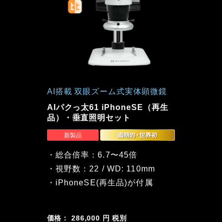
AI搭載 双眼ズーム式実体顕微鏡
AIパクっ太61 iPhoneSE（再生
品）・垂直照明セット
・総合倍率：6.7〜45倍
・視野数：22 / WD: 110mm
・iPhoneSE(再生品)が付属
価格： 286,000 円 税別