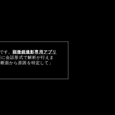
鏡です。
顕微鏡撮影専用アプリ
即座に会話形式で解析が行えま
破断面から原因を特定して」