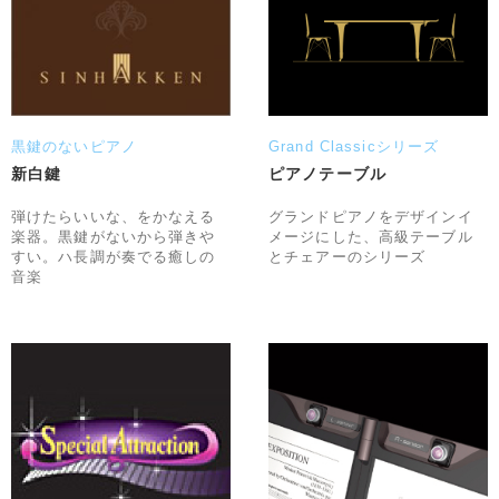
黒鍵のないピアノ
Grand Classicシリーズ
新白鍵
ピアノテーブル
弾けたらいいな、をかなえる
グランドピアノをデザインイ
楽器。黒鍵がないから弾きや
メージにした、高級テーブル
すい。ハ長調が奏でる癒しの
とチェアーのシリーズ
音楽