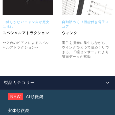
白鍵しかないニャン吉が魔女
自動譜めくり機能付き電子ス
に挑む！
コア
スペシャルアトラクション
ウィンク
〜２台のピアノによるスペシ
両手を演奏に集中しながら、
ャルアトラクション〜
ウインクひとつで譜めくりで
きる。「瞳センサー」により
譜面データが移動
製品カテゴリー
NEW
AI顕微鏡
実体顕微鏡