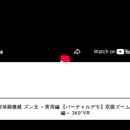
体顕微鏡 ズン太 ～実用編
【バーチャルデモ】双眼ズーム
編～ 360°VR