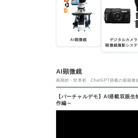
AI顕微鏡
デジタルカメラ
顕微鏡撮影システ
AI顕微鏡
画期的・世界初 ChatGPT搭載の新顕
【バーチャルデモ】AI搭載双眼生物顕
作編～