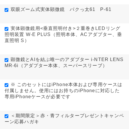
双眼ズーム式実体顕微鏡 パクっ太61 P-61
実体顕微鏡用<垂直照明付き>２重巻きLEDリング
照明装置 W-E PLUS（照明本体、ACアダプター、垂
直照明 S）
顕微鏡とAIを結ぶ唯一のアダプター i-NTER LENS
MR-6i（アダプター本体、スーパースリーブ）
※ このセットにはiPhone本体および専用ケースは
付属しません。使用にはお持ちのiPhoneに対応した
専用iPhoneケースが必要です
＜期間限定＞赤・青フィルタープレゼントキャンペ
ーン応募ハガキ