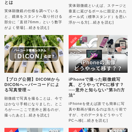
とは
実体顕微鏡といえば、ステージと
実体顕微鏡の仕様を調べている
垂直に延びるポールに固定された
と、鏡体をスタンドへ取り付ける
ポール式（標準スタンド）を思い
部分に「直径76mm」という数字
浮かべる方
[…続きを読む]
がよく登場
[…続きを読む]
【ブログ公開】DICOMから
iPhoneで撮った顕微鏡写
DICONへ～バーコードによ
真、どうやってPCに移す？
る写真管理～
──意外と知らない”第3の方
法”
顕微鏡で写真を撮ることは、今で
iPhoneを使えば誰でも簡単に写
はかなり手軽になりました。とこ
真や動画が撮れるのは当たり前で
ろが――ここで意外と困るのが、
すが、そのデータをどうやって
撮ったあと
[…続きを読む]
PCへ移
[…続きを読む]