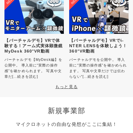
【バーチャルデモ】VRで体
【バーチャルデモ】VRでi-
験する！アーム式実体顕微鏡
NTER LENSを体験しよう！
MyDesk 360°VR動画
360°VR動画
バーチャルデモ【MyDesk編】を
バーチャルデモを公開中。 導入
公開中。 導入前に“実際の操作
前に“実際の操作感”を確かめられ
感”を確かめられます。 写真や文
ます。 写真や文章だけでは伝わ
章だ
[…続きを読む]
らない“
[…続きを読む]
もっと見る
新規事業部
マイクロネットの自由な発想がここに集結！