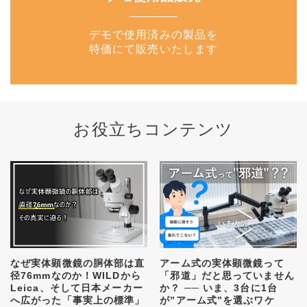
デモで使用済みの製品を
特価にて販売いたします
お役立ちコンテンツ
なぜ実体顕微鏡の胴体部は直
アーム式の実体顕微鏡って
径76mmなのか！WILDから
「邪道」だと思っていません
Leica、そして日本メーカー
か？ ── いま、3台に1台
へ広がった「事実上の標準」
が”アーム式”を選ぶワケ