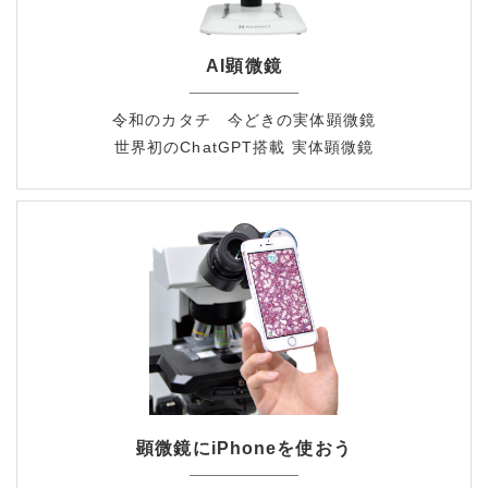
AI顕微鏡
令和のカタチ 今どきの実体顕微鏡
世界初のChatGPT搭載 実体顕微鏡
顕微鏡にiPhoneを使おう