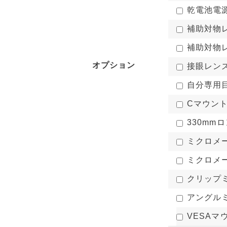
乾電池電源
補助対物レン
補助対物レ
オプション
接眼レンズ 
自分専用目あ
Cマウント
330mm
ミクロメー
ミクロメー
クリップミ
アングルミ
VESAマ