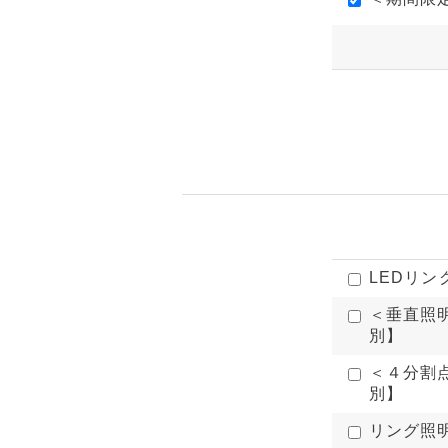
LEDリング
＜垂直照明
別】
＜４分割点
別】
リング照明