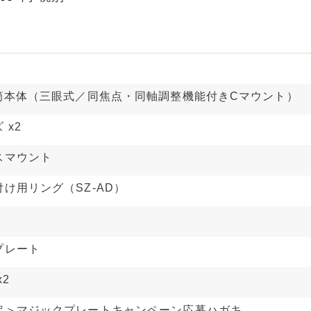
鏡筒本体（三眼式／同焦点・同軸調整機能付きCマウント）
 x2
スマウント
け用リング（SZ-AD）
プレート
x2
定＞マジックプレートキャンペーン応募ハガキ