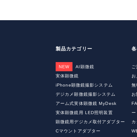
製品カテゴリー
各
NEW
AI顕微鏡
ご
実体顕微鏡
お
iPhone顕微鏡撮影システム
無
デジカメ顕微鏡撮影システム
お
アーム式実体顕微鏡 MyDesk
F
実体顕微鏡用 LED照明装置
ー
顕微鏡用デジカメ取付アダプター
カ
Cマウントアダプター
W