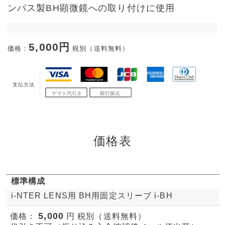
ンパス製BH顕微鏡への取り付けに使用
5,000円
価格：
税別（送料無料）
支払方法
価格表
標準構成
i-NTER LENS用 BH用固定スリーブ i-BH
5,000
価格：
円 税別（送料無料）