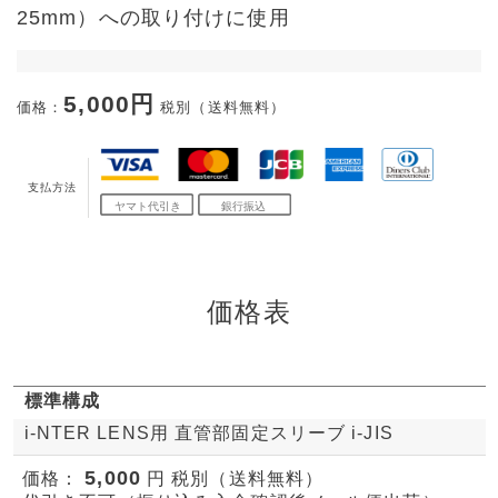
25mm）への取り付けに使用
5,000円
価格：
税別（送料無料）
支払方法
価格表
標準構成
i-NTER LENS用 直管部固定スリーブ i-JIS
5,000
価格：
円 税別（送料無料）