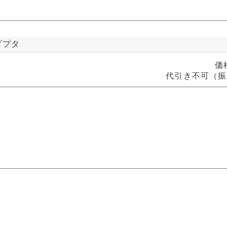
)アダプタ
価
代引き不可（振