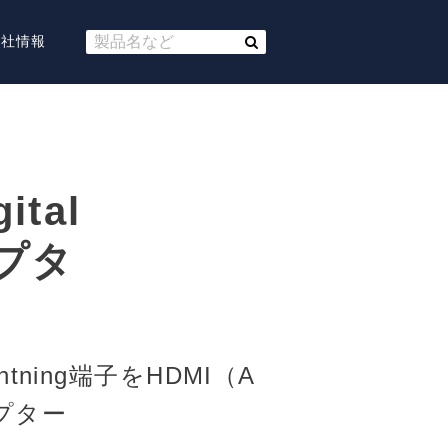
会社情報
gital
ダプタ
Lightning端子をHDMI（A
プター