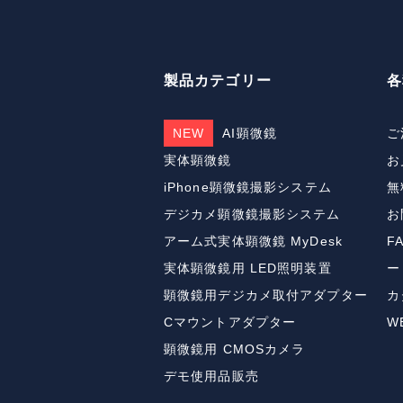
製品カテゴリー
各
NEW
AI顕微鏡
ご
実体顕微鏡
お
iPhone顕微鏡撮影システム
無
デジカメ顕微鏡撮影システム
お
アーム式実体顕微鏡 MyDesk
F
実体顕微鏡用 LED照明装置
ー
顕微鏡用デジカメ取付アダプター
カ
Cマウントアダプター
W
顕微鏡用 CMOSカメラ
デモ使用品販売