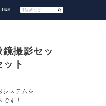
会社情報
ト
h顕微鏡撮影セッ
セット
撮影システムを
スです！