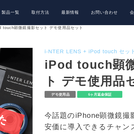
製品一覧
取付方法
最新情報
お問い合わせ
od touch顕微鏡撮影セット デモ使用品セット
i-NTER LENS + iPod touch セッ
iPod touc
ト デモ使用品
今話題のiPhone顕微鏡
安価に導入できるチャン