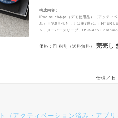
構成内容：
iPod touch本体（デモ使用品）（アク
み）※第6世代もしくは第7世代、i-NTER L
＞、スーパースリーブ、USB-A to Lightn
完売し
価格：
円 税別（送料無料）
仕様／セ
ト（アクティベーション済み・アプリ