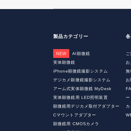
製品カテゴリー
各
NEW
AI顕微鏡
ご
実体顕微鏡
お
iPhone顕微鏡撮影システム
無
デジカメ顕微鏡撮影システム
お
アーム式実体顕微鏡 MyDesk
F
実体顕微鏡用 LED照明装置
ー
顕微鏡用デジカメ取付アダプター
カ
Cマウントアダプター
W
顕微鏡用 CMOSカメラ