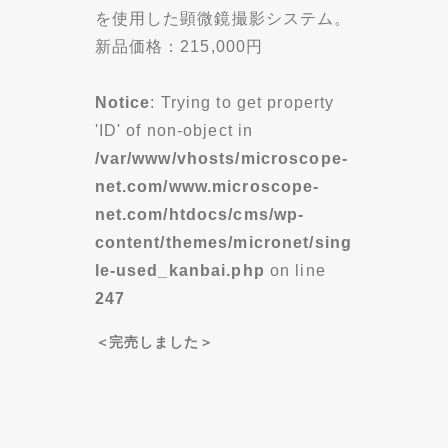
を使用した顕微鏡撮影システム。
新品価格：215,000円
Notice
: Trying to get property
'ID' of non-object in
/var/www/vhosts/microscope-
net.com/www.microscope-
net.com/htdocs/cms/wp-
content/themes/micronet/sing
le-used_kanbai.php
on line
247
＜完売しました＞