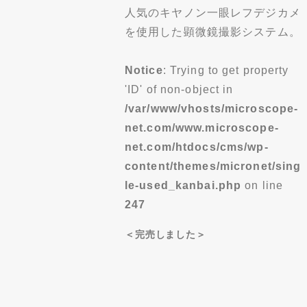
人気のキヤノン一眼レフデジカメ
を使用した顕微鏡撮影システム。
Notice
: Trying to get property
'ID' of non-object in
/var/www/vhosts/microscope-
net.com/www.microscope-
net.com/htdocs/cms/wp-
content/themes/micronet/sing
le-used_kanbai.php
on line
247
＜完売しました＞