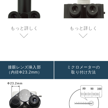
もっと詳しく
もっと詳しく
接眼レンズ挿入部
ミクロメーターの
（内径Φ23.2mm）
取り付け方法