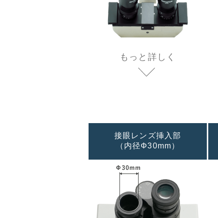
もっと詳しく
接眼レンズ挿入部
（内径Φ30mm）