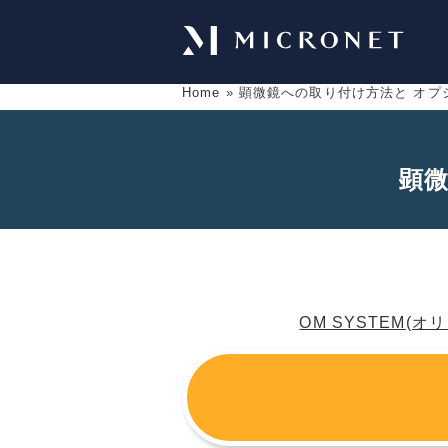
Home
»
顕微鏡への取り付け方法と オプ
顕
OM SYSTEM(