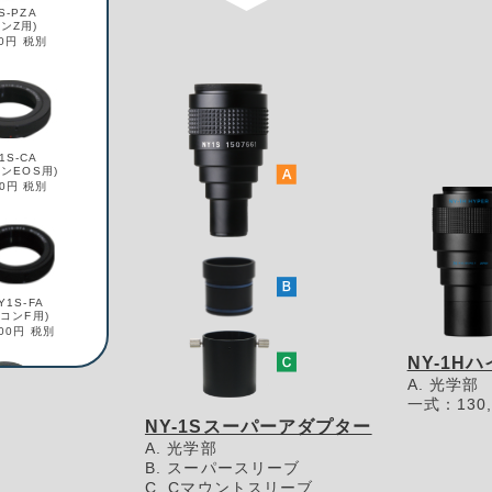
S-PZA
ンZ用)
00円 税別
1S-CA
ンEOS用)
00円 税別
Y1S-FA
ニコンF用)
000円 税別
NY-1H
A. 光学部
一式：130,
NY-1Sスーパーアダプター
A. 光学部
S-CMA
ノンM用)
B. スーパースリーブ
00円 税別
C. Cマウントスリーブ