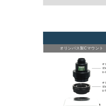
NY1S-N1A
NY1
(ニコン1用)
(ソニーα
8,000円 税別
4,00
オリンパス製Cマウント
NY1S-PA
(ペンタックスK用)
4,000円 税別