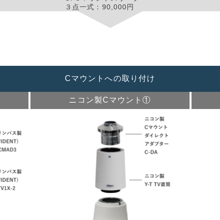
３点一式：90,000円
S-αA
マウント用)
0円 税別
Cマウントへの取り付け
ニコン製Cマウント①