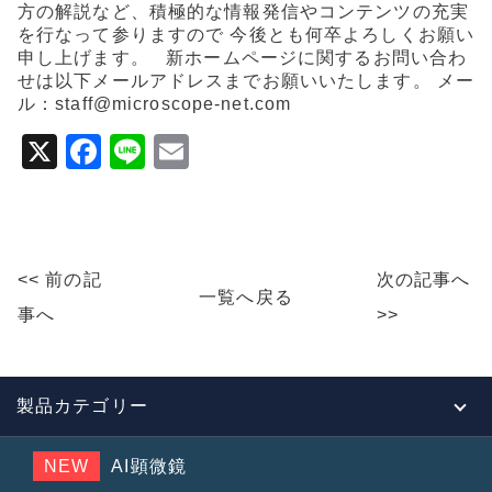
方の解説など、積極的な情報発信やコンテンツの充実
b
を行なって参りますので 今後とも何卒よろしくお願い
o
申し上げます。 新ホームページに関するお問い合わ
せは以下メールアドレスまでお願いいたします。 メー
o
ル：staff@microscope-net.com
k
X
F
Li
E
a
n
m
c
e
ai
e
l
<< 前の記
次の記事へ
b
一覧へ戻る
事へ
>>
o
o
k
製品カテゴリー
NEW
AI顕微鏡