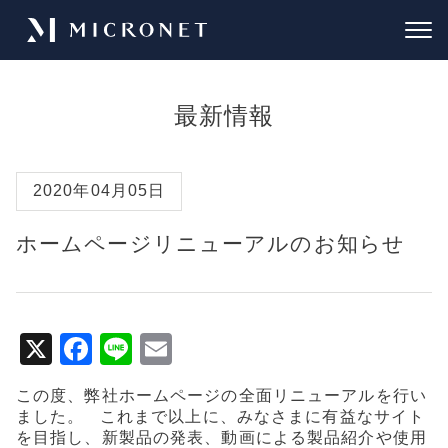
最新情報
2020年04月05日
ホームページリニューアルのお知らせ
X
F
Li
E
a
n
m
この度、弊社ホームページの全面リニューアルを行い
c
e
ai
ました。 これまで以上に、みなさまに有益なサイト
e
l
を目指し、新製品の発表、動画による製品紹介や使用