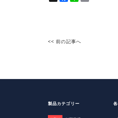
o
a
n
m
k
c
e
ai
e
l
b
o
<< 前の記事へ
o
k
製品カテゴリー
各