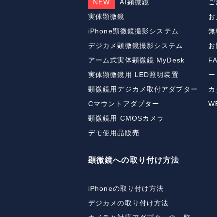
NEW
AI顕微鏡
ご
実体顕微鏡
お
iPhone顕微鏡撮影システム
無
デジカメ顕微鏡撮影システム
お
アーム式実体顕微鏡 MyDesk
F
実体顕微鏡用 LED照明装置
ー
顕微鏡用デジカメ取付アダプター
カ
Cマウントアダプター
W
顕微鏡用 CMOSカメラ
デモ使用品販売
顕微鏡への取り付け方法
iPhoneの取り付け方法
デジカメの取り付け方法