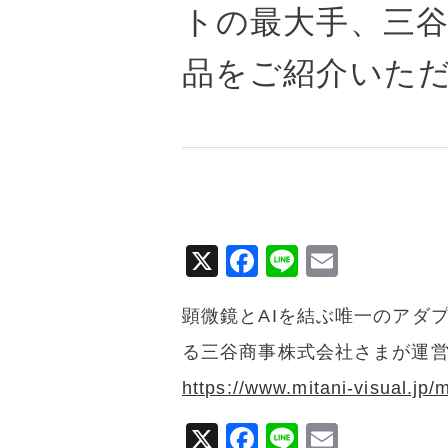
トの最大手、三
品をご紹介いた
X
F
Li
E
a
n
m
顕微鏡とAIを結ぶ唯一のアダプ
c
e
ai
e
l
る三谷商事株式会社さまが運
b
https://www.mitani-visual.jp/
o
X
F
Li
E