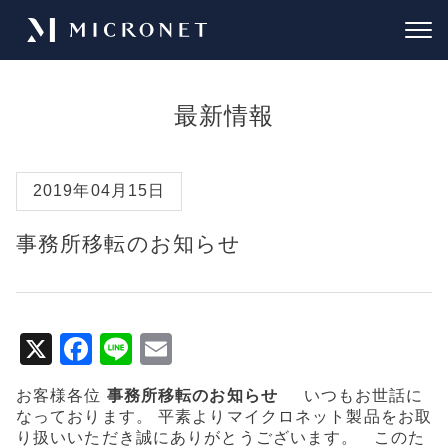
最新情報
2019年04月15日
事務所移転のお知らせ
X
F
Li
E
a
n
m
お客様各位
事務所移転のお知らせ
いつもお世話に
c
e
ai
なっております。 平素よりマイクロネット製品をお取
e
l
り扱いいただき誠にありがとうございます。 このた