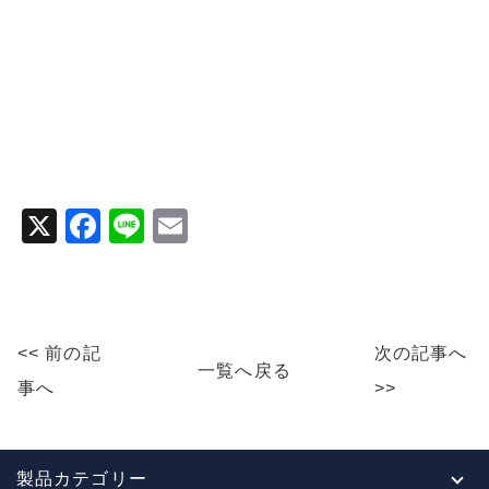
X
F
Li
E
a
n
m
c
e
ai
e
l
<< 前の記
次の記事へ
b
一覧へ戻る
事へ
>>
o
o
k
製品カテゴリー