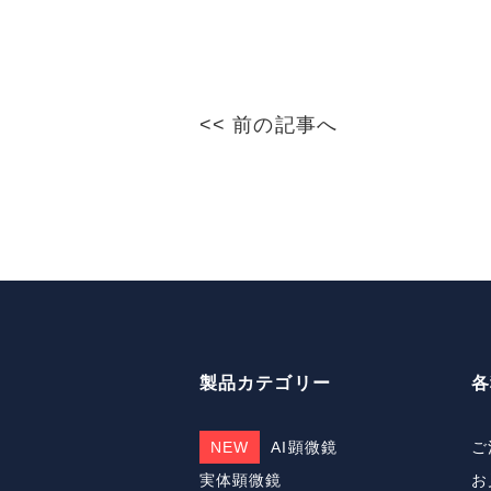
c
e
ai
e
l
b
o
<< 前の記事へ
o
k
製品カテゴリー
各
NEW
AI顕微鏡
ご
実体顕微鏡
お