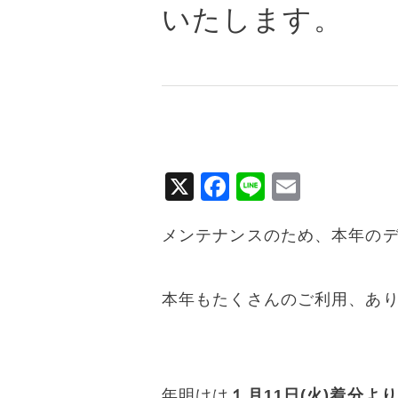
いたします。
X
F
Li
E
a
n
m
メンテナンスのため、本年の
c
e
ai
e
l
b
本年もたくさんのご利用、あ
o
o
k
年明けは
１月11日(火)着分よ