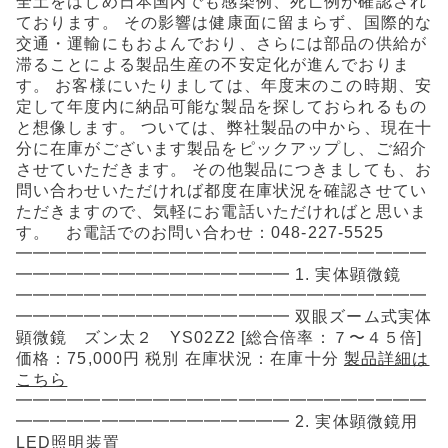
全土をはじめ日本国内でも感染例、死亡例が確認され
e
l
ております。 その影響は健康面に留まらず、国際的な
交通・運輸にもおよんでおり、さらには部品の供給が
b
滞ることによる製品生産の不安定化が進んでおりま
o
す。 お客様にいたりましては、年度末のこの時期、安
定して年度内に納品可能な製品を探しておられるもの
o
と想像します。 ついては、弊社製品の中から、現在十
分に在庫がございます製品をピックアップし、ご紹介
k
させていただきます。 その他製品につきましても、お
問い合わせいただければ都度在庫状況を確認させてい
ただきますので、気軽にお電話いただければと思いま
す。 お電話でのお問い合わせ：048-227-5525
━━━━━━━━━━━━━━━━━━━━━━━━
━━━━━━━━━━━━━━━━ 1. 実体顕微鏡
━━━━━━━━━━━━━━━━━━━━━━━━
━━━━━━━━━━━━━━━━ 双眼ズーム式実体
顕微鏡 ズン太２ YS02Z2 [総合倍率：７〜４５倍]
価格：75,000円 税別 在庫状況：在庫十分
製品詳細は
こちら
━━━━━━━━━━━━━━━━━━━━━━━━
━━━━━━━━━━━━━━━━ 2. 実体顕微鏡用
LED照明装置