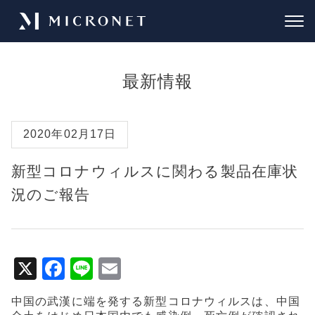
最新情報
2020年02月17日
新型コロナウィルスに関わる製品在庫状
況のご報告
X
F
Li
E
a
n
m
中国の武漢に端を発する新型コロナウィルスは、中国
c
e
ai