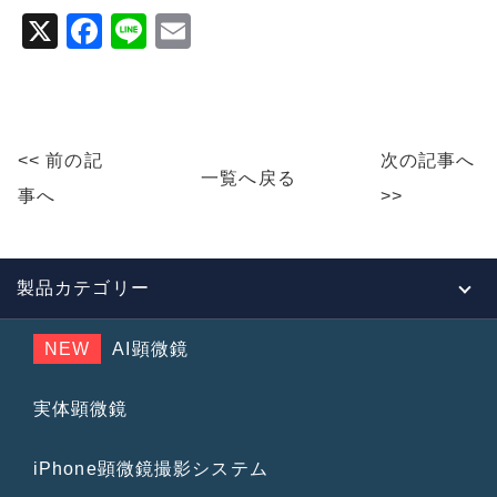
X
F
Li
E
a
n
m
c
e
ai
e
l
<< 前の記
次の記事へ
b
一覧へ戻る
事へ
>>
o
o
k
製品カテゴリー
NEW
AI顕微鏡
実体顕微鏡
iPhone顕微鏡撮影システム