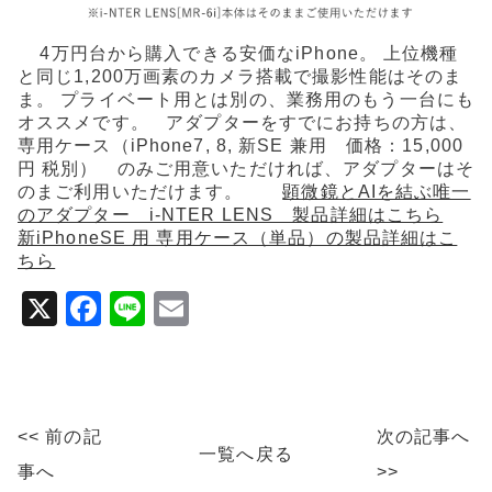
4万円台から購入できる安価なiPhone。 上位機種
と同じ1,200万画素のカメラ搭載で撮影性能はそのま
ま。 プライベート用とは別の、業務用のもう一台にも
オススメです。 アダプターをすでにお持ちの方は、
専用ケース（iPhone7, 8, 新SE 兼用 価格：15,000
円 税別） のみご用意いただければ、アダプターはそ
のまご利用いただけます。
顕微鏡とAIを結ぶ唯一
のアダプター i-NTER LENS 製品詳細はこちら
新iPhoneSE 用 専用ケース（単品）の製品詳細はこ
ちら
X
F
Li
E
a
n
m
c
e
ai
e
l
<< 前の記
次の記事へ
b
一覧へ戻る
事へ
>>
o