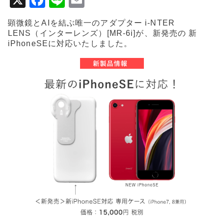
X
F
Li
E
a
n
m
顕微鏡とAIを結ぶ唯一のアダプター i-NTER
c
e
ai
LENS（インターレンズ）[MR-6i]が、新発売の 新
e
l
iPhoneSEに対応いたしました。
b
o
o
k