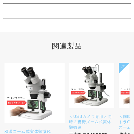
関連製品
＜USBカメラ専用＞同
＜同時
時３視野ズーム式実体
トラC
顕微鏡
ズーム
双眼ズーム式実体顕微鏡