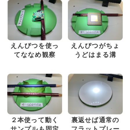
えんぴつを使っ
えんぴつがちょ
てななめ観察
うどはまる溝
２本使って動く
裏返せば通常の
サンプルも固定
フラットプレー