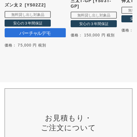
三太T-GP [YS03T-
伸太T [
ズン太２ [YS02Z2]
GP]
価格： 1
価格： 150,000 円 税別
価格： 75,000 円 税別
お見積もり・
ご注文について