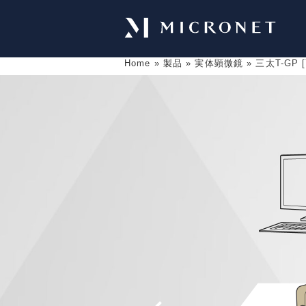
Home
»
製品
»
実体顕微鏡
»
三太T-GP [