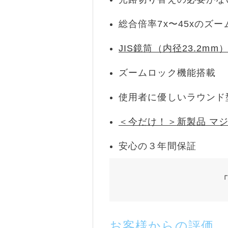
総合倍率7x〜45xのズ
JIS鏡筒（内径23.2mm
ズームロック機能搭載
使用者に優しいラウンド
＜今だけ！＞新製品 マ
安心の３年間保証
お客様からの評価