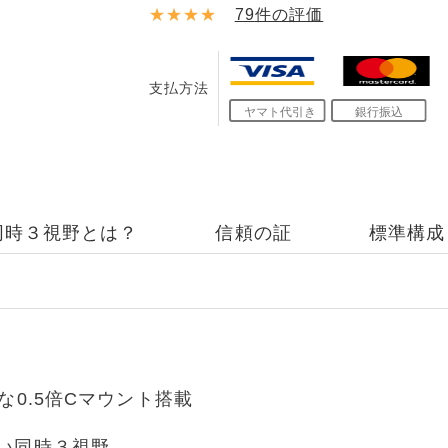
★★★★
79
件の評価
支払方法
同時３視野とは？
信頼の証
標準構成
な0.5倍Cマウント搭載
い同時３視野