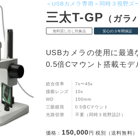
＜USBカメラ専用＞同時３視野ズ
三太T-GP
（ガラ
USBカメラの使用に最適
0.5倍Cマウント搭載モデ
総合倍率
7x〜45x
接眼レンズ
10x
WD
100mm
三眼鏡筒
0.5倍Cマウント
光路切替
不要（同時３視野設計）
150,000
価格：
円 税別（送料無料）