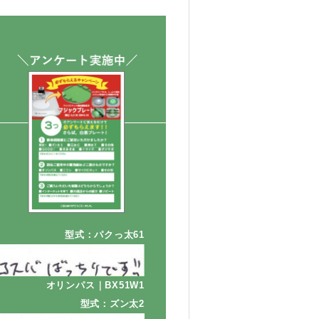
型式：パクっ太61
オリンパス｜BX51W1
型式：ズン太2