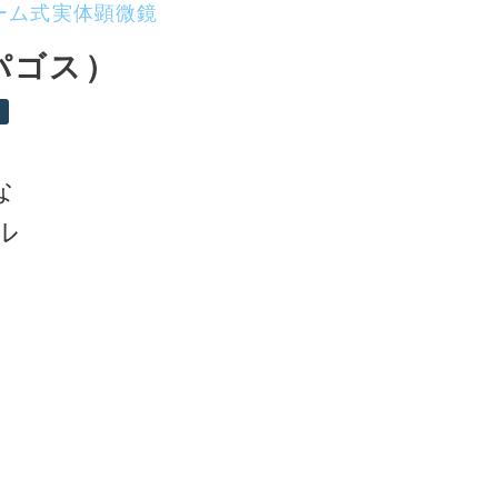
ーム式実体顕微鏡
パゴス）
な
ル