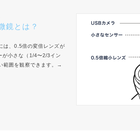
大
顕微鏡とは？
には、0.5倍の変倍レンズが
小さな（1/4〜2/3イン
い範囲を観察できます。→