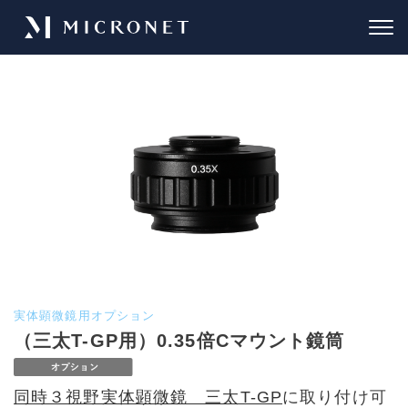
実体顕微鏡用オプション
（三太T-GP用）0.35倍Cマウント鏡筒
同時３視野実体顕微鏡 三太T-GP
に取り付け可