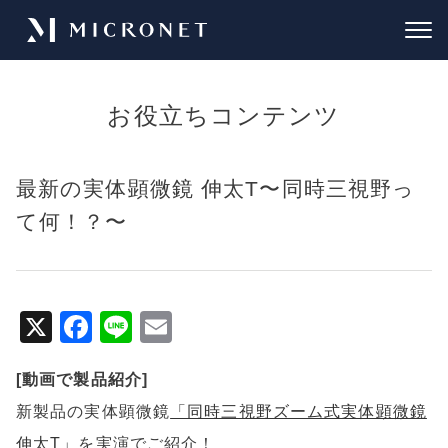
お役立ちコンテンツ
最新の実体顕微鏡 伸太T〜同時三視野っ
て何！？〜
X
F
Li
E
a
n
m
[動画で製品紹介]
c
e
ai
新製品の実体顕微鏡
「同時三視野ズーム式実体顕微鏡
e
l
伸太T」
を実演でご紹介！