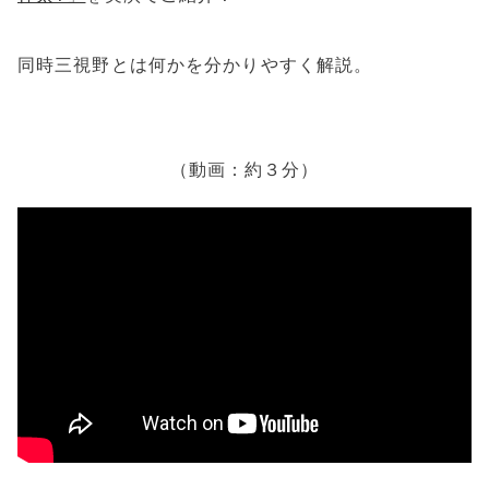
b
o
同時三視野とは何かを分かりやすく解説。
o
k
（動画：約３分）