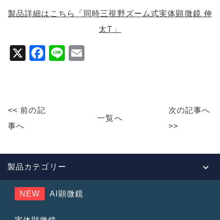
製品詳細はこちら「同時三視野ズーム式実体顕微鏡 伸
太T」
X
F
Li
E
a
n
m
c
e
ai
e
l
<< 前の記
次の記事へ
b
一覧へ
事へ
>>
o
o
k
製品カテゴリー
NEW
AI顕微鏡