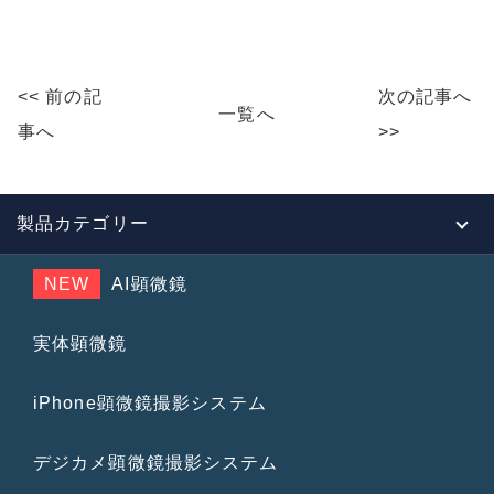
a
n
m
c
e
ai
e
l
<< 前の記
次の記事へ
b
一覧へ
事へ
>>
o
o
k
製品カテゴリー
NEW
AI顕微鏡
実体顕微鏡
iPhone顕微鏡撮影システム
デジカメ顕微鏡撮影システム