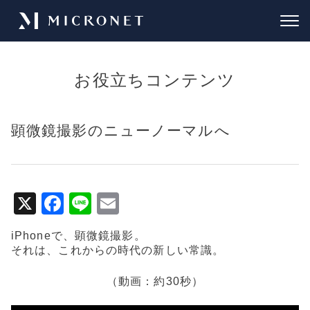
お役立ちコンテンツ
顕微鏡撮影のニューノーマルへ
X
F
Li
E
a
n
m
iPhoneで、顕微鏡撮影。
c
e
ai
それは、これからの時代の新しい常識。
e
l
（動画：約30秒）
b