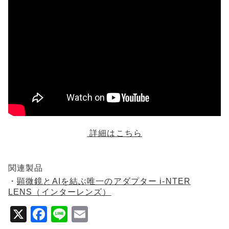
o
o
k
詳細はこちら
関連製品
・
顕微鏡とAIを結ぶ唯一のアダプター i-NTER
LENS（インターレンズ）
X
F
Li
E