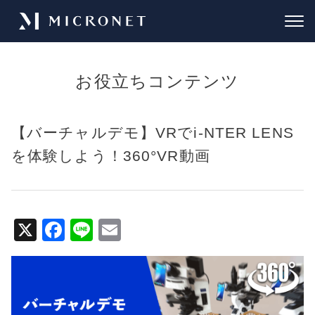
お役立ちコンテンツ
【バーチャルデモ】VRでi-NTER LENS
を体験しよう！360°VR動画
X
F
Li
E
a
n
m
c
e
ai
e
l