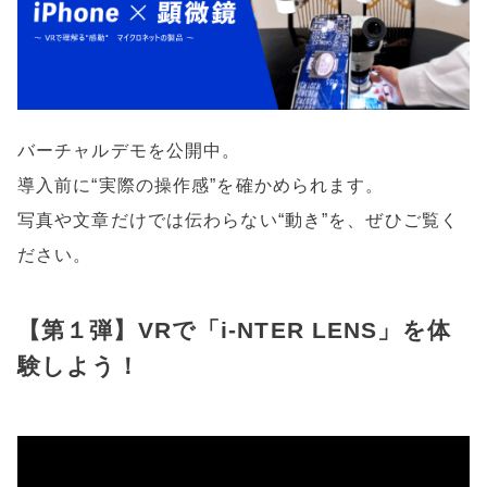
b
o
o
k
バーチャルデモを公開中。
導入前に“実際の操作感”を確かめられます。
写真や文章だけでは伝わらない“動き”を、ぜひご覧く
ださい。
【第１弾】VRで「i-NTER LENS」を体
験しよう！