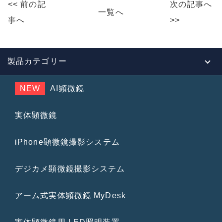
<< 前の記
次の記事へ
b
一覧へ
事へ
>>
o
o
k
製品カテゴリー
NEW
AI顕微鏡
実体顕微鏡
iPhone顕微鏡撮影システム
デジカメ顕微鏡撮影システム
アーム式実体顕微鏡 MyDesk