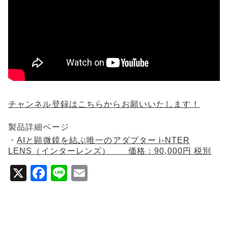
チャンネル登録はこちらからお願いいたします！
製品詳細ページ
・
AIと顕微鏡を結ぶ唯一のアダプター i-NTER
LENS（インターレンズ） 価格：90,000円 税別
X
F
Li
E
a
n
m
c
e
ai
e
l