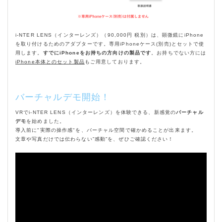
i-NTER LENS（インターレンズ）（90,000円 税別）は、顕微鏡にiPhone
を取り付けるためのアダプターです。専用iPhoneケース(別売)とセットで使
用します。
すでにiPhoneをお持ちの方向けの製品です
。お持ちでない方には
iPhone本体とのセット製品
もご用意しております。
バーチャルデモ開始！
VRでi-NTER LENS（インターレンズ）を体験できる、新感覚の
バーチャル
デモ
を始めました。
導入前に"実際の操作感"を、バーチャル空間で確かめることが出来ます。
文章や写真だけでは伝わらない”感動”を、ぜひご確認ください！