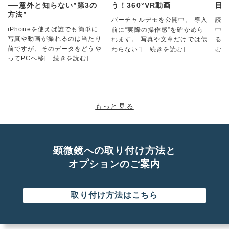
──意外と知らない”第3の
う！360°VR動画
目
方法”
バーチャルデモを公開中。 導入
読み
iPhoneを使えば誰でも簡単に
前に“実際の操作感”を確かめら
中！
写真や動画が撮れるのは当たり
れます。 写真や文章だけでは伝
る @
前ですが、そのデータをどうや
わらない“
[…続きを読む]
む]
ってPCへ移
[…続きを読む]
もっと見る
顕微鏡への取り付け方法と
オプションのご案内
取り付け方法はこちら