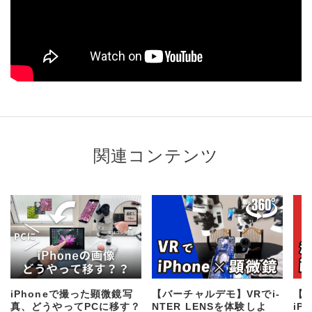
関連コンテンツ
iPhoneで撮った顕微鏡写
【バーチャルデモ】VRでi-
【
真、どうやってPCに移す？
NTER LENSを体験しよ
iP