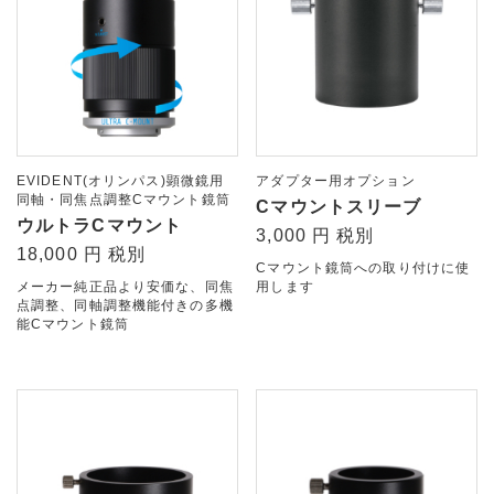
EVIDENT(オリンパス)顕微鏡用
アダプター用オプション
同軸・同焦点調整Cマウント鏡筒
Cマウントスリーブ
ウルトラCマウント
3,000 円 税別
18,000 円 税別
Cマウント鏡筒への取り付けに使
メーカー純正品より安価な、同焦
用します
点調整、同軸調整機能付きの多機
能Cマウント鏡筒