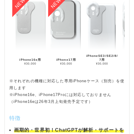
iPhoneSE3/SE2/8/
iPhone16e用
iPhone17用
7用
iPho
¥30,000
¥30,000
¥30,000
¥
※それぞれの機種に対応した専用iPhoneケース（別売）を使
用します
※iPhone16e、iPhone17Proには対応しておりません
（iPhone16eは26年3月上旬発売予定です）
特徴
画期的・世界初！ChatGPTが解析・サポートを