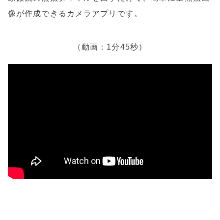
b
像が作成できるカメラアプリです。
o
o
k
（動画：1分45秒）