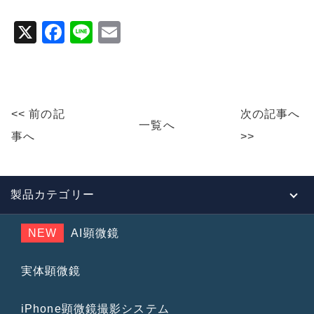
X
F
Li
E
a
n
m
c
e
ai
e
l
<< 前の記
次の記事へ
b
一覧へ
事へ
>>
o
o
k
製品カテゴリー
NEW
AI顕微鏡
実体顕微鏡
iPhone顕微鏡撮影システム