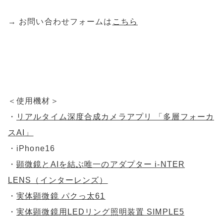
→ お問い合わせフォームは
こちら
＜使用機材＞
・
リアルタイム深度合成カメラアプリ 「多層フォーカ
スAI」
・iPhone16
・
顕微鏡とAIを結ぶ唯一のアダプター i-NTER
LENS（インターレンズ）
・
実体顕微鏡 パクっ太61
・
実体顕微鏡用LEDリング照明装置 SIMPLE5