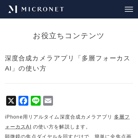
お役立ちコンテンツ
深度合成カメラアプリ「多層フォーカス
AI」の使い方
X
F
Li
E
a
n
m
iPhone用リアルタイム深度合成カメラアプリ
多層フ
c
e
ai
ォーカスAI
の使い方を解説します。
e
l
顕微鏡の焦点ダイヤルを回すだけで、簡単に全焦点画