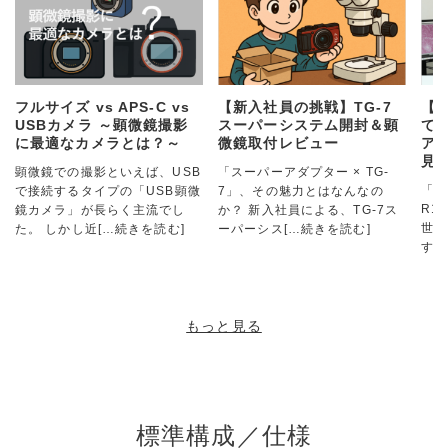
フルサイズ vs APS-C vs
【新入社員の挑戦】TG-7
【
USBカメラ ～顕微鏡撮影
スーパーシステム開封＆顕
て
に最適なカメラとは？～
微鏡取付レビュー
アダ
見
顕微鏡での撮影といえば、USB
「スーパーアダプター × TG-
「ス
で接続するタイプの「USB顕微
7」、その魅力とはなんなの
R1
鏡カメラ」が長らく主流でし
か？ 新入社員による、TG-7ス
世界
た。 しかし近
[…続きを読む]
ーパーシス
[…続きを読む]
す！
もっと見る
標準構成／仕様