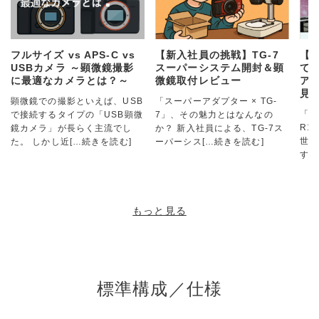
フルサイズ vs APS-C vs
【新入社員の挑戦】TG-7
【
USBカメラ ～顕微鏡撮影
スーパーシステム開封＆顕
て
に最適なカメラとは？～
微鏡取付レビュー
アダ
見
顕微鏡での撮影といえば、USB
「スーパーアダプター × TG-
「ス
で接続するタイプの「USB顕微
7」、その魅力とはなんなの
R1
鏡カメラ」が長らく主流でし
か？ 新入社員による、TG-7ス
世界
た。 しかし近
[…続きを読む]
ーパーシス
[…続きを読む]
す！
もっと見る
標準構成／仕様