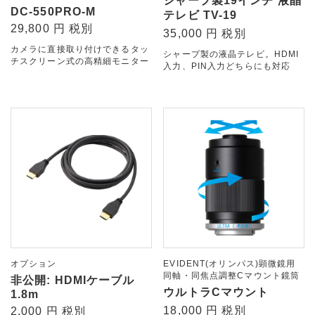
シャープ製19インチ 液晶
DC-550PRO-M
テレビ TV-19
29,800 円 税別
35,000 円 税別
カメラに直接取り付けできるタッ
シャープ製の液晶テレビ。HDMI
チスクリーン式の高精細モニター
入力、PIN入力どちらにも対応
オプション
EVIDENT(オリンパス)顕微鏡用
同軸・同焦点調整Cマウント鏡筒
非公開: HDMIケーブル
ウルトラCマウント
1.8m
18,000 円 税別
2,000 円 税別