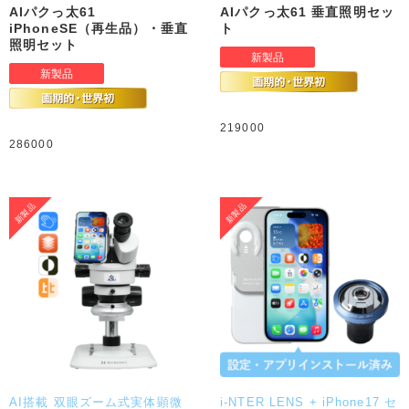
AIパクっ太61
AIパクっ太61 垂直照明セッ
iPhoneSE（再生品）・垂直
ト
照明セット
219000
286000
AI搭載 双眼ズーム式実体顕微
i-NTER LENS + iPhone17 セ