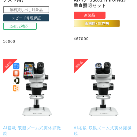
垂直照明セット
467000
16000
AI搭載 双眼ズーム式実体顕微
AI搭載 双眼ズーム式実体顕微
鏡
鏡