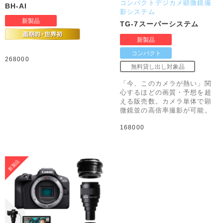
コンパクトデジカメ顕微鏡撮
BH-AI
影システム
TG-7スーパーシステム
268000
「今、このカメラが熱い」関
心するほどの画質・予想を超
える販売数。カメラ単体で顕
微鏡並の高倍率撮影が可能。
168000