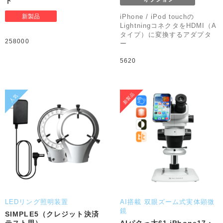
ト
iPhone / iPod touchの
LightningコネクタをHDMI（A
タイプ）に変換するアダプタ
258000
ー
5620
LEDリング照明装置
AI搭載 双眼ズーム式実体顕微
鏡
SIMPLE5（クレジット決済
テスト用）
AIパクっ太61 iPhone17・