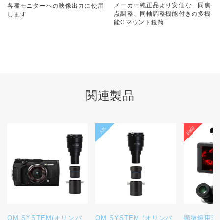
メーカー純正品より安価な、同焦
各種モニターへの映像出力に使用
点調整、同軸調整機能付きの多機
します
能Cマウント鏡筒
関連製品
OM SYSTEM(オリンパ
OM SYSTEM (オリンパ
顕微鏡用5