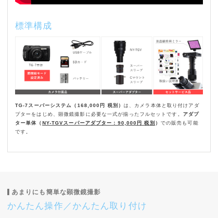
標準構成
TG-7スーパーシステム（168,000円 税別）
は、カメラ本体と取り付けアダ
プターをはじめ、顕微鏡撮影に必要な一式が揃ったフルセットです。
アダプ
ター単体（
NY-TGVスーパーアダプター：90,000円 税別
）
での販売も可能
です。
あまりにも簡単な顕微鏡撮影
かんたん操作／かんたん取り付け