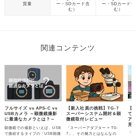
質量
ー・SDカード含
ー・SDカード含
む）
む）
関連コンテンツ
フルサイズ vs APS-C vs
【新入社員の挑戦】TG-7
【
USBカメラ ～顕微鏡撮影
スーパーシステム開封＆顕
て
に最適なカメラとは？～
微鏡取付レビュー
アダ
見
顕微鏡での撮影といえば、USB
「スーパーアダプター × TG-
「ス
で接続するタイプの「USB顕微
7」、その魅力とはなんなの