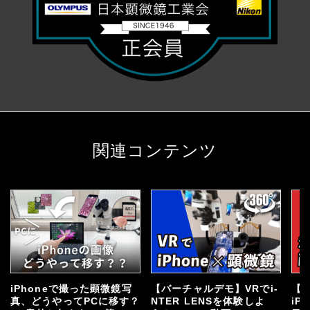
関連コンテンツ
iPhoneで撮った顕微鏡写
【バーチャルデモ】VRでi-
【
真、どうやってPCに移す？
NTER LENSを体験しよ
iP