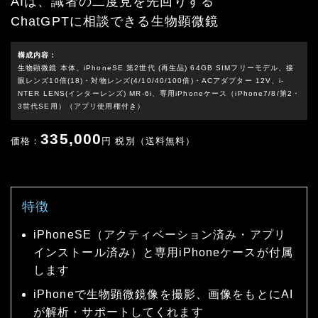
AIは、識者の二度見を先回りする
ChatGPTに相談できる生物顕微鏡
構成内容：
生物顕微鏡 本体、iPhoneSE 第2世代 (再生品) 64GB SIMフリーモデル、接
眼レンズ10倍(18)・対物レンズ(4/10/40/100倍)・ACアダプター 12V、i-
NTER LENS(インターレンズ) MR-6i、専用iPhoneケース（iPhone7/8/第2・
3世代SE用）（アプリ使用権付き）
335,000
価格：
円 税別（送料無料）
特徴
iPhoneSE（アクティベーション済み・アプリ
インストール済み）と専用iPhoneケースが付属
します
iPhoneで生物顕微鏡像を撮影、画像をもとにAI
が解析・サポートしてくれます