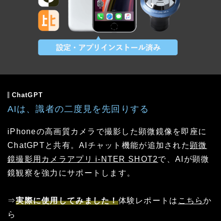
ChatGPT
AIは、識者の二度見を先回りする
iPhoneの高画質カメラで撮影した顕微鏡像を即座に
ChatGPTと共有。AIチャット機能が追加された
顕微
鏡撮影用カメラアプリ i-NTER SHOT2
で、AIが顕微
鏡観察を強力にサポートします。
⇒
実際に使用してみました！
体験レポートは
こちら
か
ら