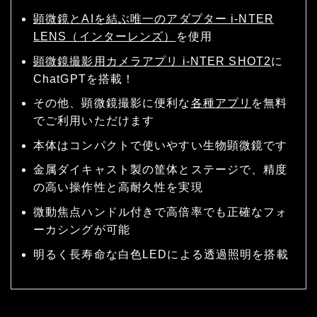
顕微鏡とAIを結ぶ唯一のアダプター i-NTER
LENS（インターレンズ）
を使用
顕微鏡撮影用カメラアプリ i-NTER SHOT2
に
ChatGPTを搭載！
その他、顕微鏡撮影に便利な
各種アプリ
を無料
でご利用いただけます
本体はコンパクトで使いやすい生物顕微鏡です
金属ダイキャスト製の筐体とステージで、精度
の高い操作性と高耐久性を実現
微動焦点ハンドル付きで高倍率でも正確なフォ
ーカシングが可能
明るく長寿命な白色LEDによる透過照明を搭載