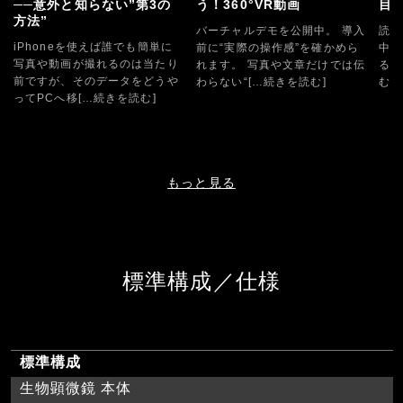
──意外と知らない”第3の
う！360°VR動画
目
方法”
バーチャルデモを公開中。 導入
読み
iPhoneを使えば誰でも簡単に
前に“実際の操作感”を確かめら
中！
写真や動画が撮れるのは当たり
れます。 写真や文章だけでは伝
る @
前ですが、そのデータをどうや
わらない“
[…続きを読む]
む]
ってPCへ移
[…続きを読む]
もっと見る
標準構成／仕様
標準構成
生物顕微鏡 本体