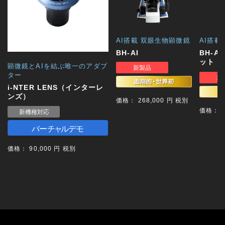
AI搭載 双眼生物顕微鏡
AI搭載
BH-AI
BH-AI
ット
顕微鏡とAIを結ぶ唯一のアダプ
ター
i-NTER LENS（インターレ
ンズ）
価格： 268,000 円 税別
価格： 5
価格： 90,000 円 税別