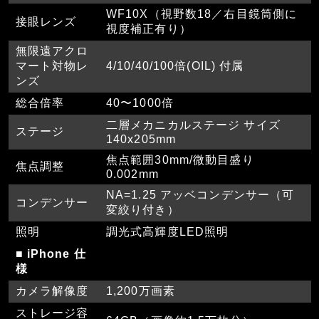
WF10X（視野数18／右目鏡筒側に
接眼レンズ
視度補正有り）
無限遠アクロ
マート対物レ
4/10/40/100倍(OIL) 付属
ンズ
総合倍率
40〜1000倍
二層メカニカルステージ サイズ
ステージ
140x205mm
焦点範囲30mm/微動目盛り
焦点調整
0.002mm
NA=1.25 アッベコンデンサー（可
コンデンサー
変絞り付き）
照明
調光式高輝度LED照明
■ iPhone 仕
様
カメラ解像度
1,200万画素
ストレージ容