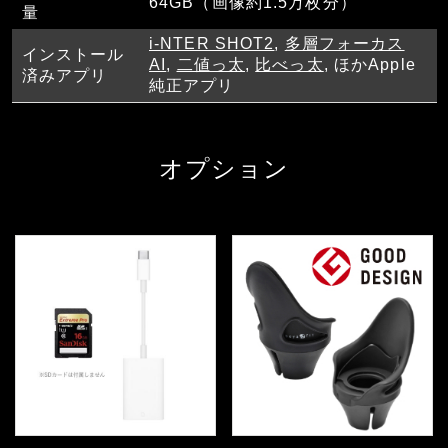
64GB（画像約1.5万枚分）
量
i-NTER SHOT2
,
多層フォーカス
インストール
AI
,
二値っ太
,
比べっ太
, ほかApple
済みアプリ
純正アプリ
オプション