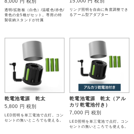
15,000 円 税別
8,000 円 税別
リング照明を自由に角度調整でき
透明/拡散板（白色）/温暖色/赤色/
るアーム型アダプター
青色の全5種がセット。専用の特
製収納スタンドが付属
乾電池電源 乾太
乾電池電源 乾太（アル
カリ乾電池付き）
5,800 円 税別
7,000 円 税別
LED照明を単三電池で点灯。コン
セントの無いところでも使える。
LED照明を単三電池で点灯。コン
セントの無いところでも使える。