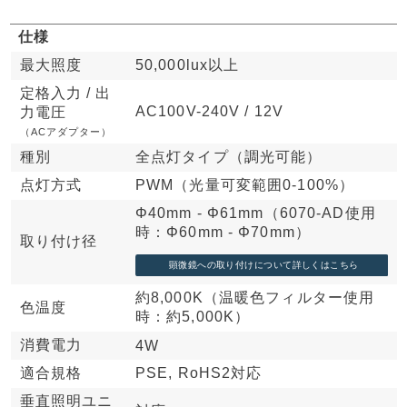
仕様
最大照度
50,000lux以上
定格入力 / 出
AC100V-240V / 12V
力電圧
（ACアダプター）
種別
全点灯タイプ（調光可能）
点灯方式
PWM（光量可変範囲0-100%）
Φ40mm - Φ61mm
（6070-AD使用
時：Φ60mm - Φ70mm）
取り付け径
約8,000K
（温暖色フィルター使用
色温度
時：約5,000K）
消費電力
4W
適合規格
PSE, RoHS2対応
垂直照明ユニ