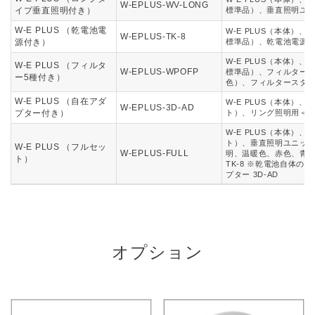
W-EPLUS-WV-LONG
イプ垂直照明付き）
標準品）、垂直照明ユ
W-E PLUS （乾電池電
W-E PLUS（本体）
W-EPLUS-TK-8
源付き）
標準品）、乾電池電源乾
W-E PLUS（本体）
W-E PLUS （フィルタ
W-EPLUS-WPOFP
標準品）、フィルター全
ー5種付き）
色）、フィルタースタ
W-E PLUS （自在アダ
W-E PLUS（本体）
W-EPLUS-3D-AD
プター付き）
ト）、リング照明用＜自在
W-E PLUS（本体）
ト）、垂直照明ユニット
W-E PLUS （フルセッ
W-EPLUS-FULL
明、温暖色、赤色、青色
ト）
TK-8 ※乾電池自体
プター 3D-AD
オプション