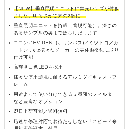
【NEW】垂直照明ユニットに集光レンズが付き
ました。明るさが従来の2倍に！
垂直照明ユニットを搭載（着脱可能）。深さの
あるサンプルの奥まで照らしだします
ニコン／EVIDENT(オリンパス)／ミツトヨ／カ
ートン…etc様々なメーカーの実体顕微鏡に取り
付け可能
高輝度白色LEDを採用
様々な使用環境に耐えるアルミダイキャストフ
レーム
用途よって使い分けできる５種類のフィルター
など豊富なオプション
即日出荷可能／送料無料
迅速な修理対応でお待たせしない「スピード修
理対応保証書」付属