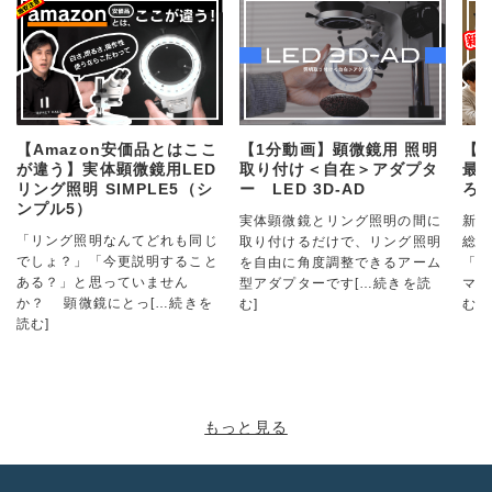
【Amazon安価品とはここ
【1分動画】顕微鏡用 照明
【カ
が違う】実体顕微鏡用LED
取り付け＜自在＞アダプタ
最
リング照明 SIMPLE5（シ
ー LED 3D-AD
ろ
ンプル5）
実体顕微鏡とリング照明の間に
新製
「リング照明なんてどれも同じ
取り付けるだけで、リング照明
総合
でしょ？」「今更説明すること
を自由に角度調整できるアーム
「t
ある？」と思っていません
型アダプターです
[…続きを読
マイ
か？ 顕微鏡にとっ
[…続きを
む]
む]
読む]
もっと見る