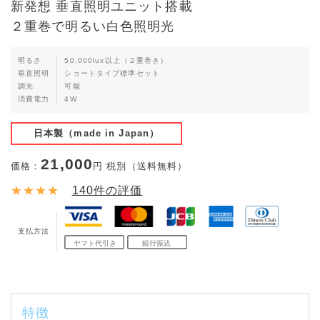
新発想 垂直照明ユニット搭載
２重巻で明るい白色照明光
明るさ
50,000lux以上（２重巻き）
垂直照明
ショートタイプ標準セット
調光
可能
消費電力
4W
日本製（made in Japan）
21,000
価格：
円 税別（送料無料）
★★★★
140
件の評価
支払方法
特徴