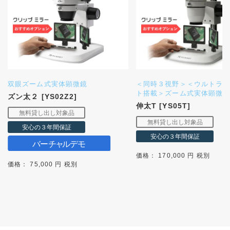
双眼ズーム式実体顕微鏡
＜同時３視野＞＜ウルトラC
ト搭載＞ズーム式実体顕微
ズン太２ [YS02Z2]
伸太T [YS05T]
価格： 170,000 円 税別
価格： 75,000 円 税別