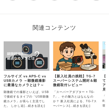
関連コンテンツ
フルサイズ vs APS-C vs
【新入社員の挑戦】TG-7
【
USBカメラ ～顕微鏡撮影
スーパーシステム開封＆顕
て
に最適なカメラとは？～
微鏡取付レビュー
アダ
見
顕微鏡での撮影といえば、USB
「スーパーアダプター × TG-
「ス
で接続するタイプの「USB顕微
7」、その魅力とはなんなの
R1
鏡カメラ」が長らく主流でし
か？ 新入社員による、TG-7ス
世界
た。 しかし近
[…続きを読む]
ーパーシス
[…続きを読む]