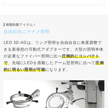
画期的新アイテム！
自由自在にナナメ照明
LED 3D-ADは、リング照明を自由自在に角度調整で
きる新発想の可動式アダプターです。大型の照明本体
が必要なファイバー照明に比べ
圧倒的にコンパクト
で
、先端にLEDを搭載したアーム型照明に比べて
圧倒
的に明るい照明が可能
になります。