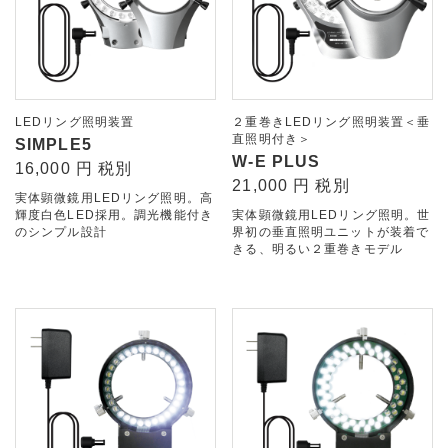
LEDリング照明装置
２重巻きLEDリング照明装置＜垂
直照明付き＞
SIMPLE5
W-E PLUS
16,000 円 税別
21,000 円 税別
実体顕微鏡用LEDリング照明。高
輝度白色LED採用。調光機能付き
実体顕微鏡用LEDリング照明。世
のシンプル設計
界初の垂直照明ユニットが装着で
きる、明るい２重巻きモデル