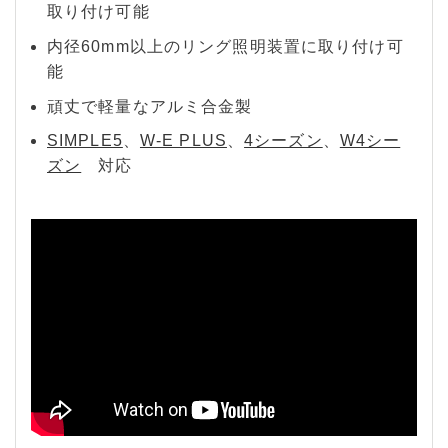
取り付け可能
内径60mm以上のリング照明装置に取り付け可
能
頑丈で軽量なアルミ合金製
SIMPLE5
、
W-E PLUS
、
4シーズン
、
W4シー
ズン
対応