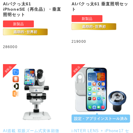
AIパクっ太61
AIパクっ太61 垂直照明セッ
iPhoneSE（再生品）・垂直
ト
照明セット
219000
286000
AI搭載 双眼ズーム式実体顕微
i-NTER LENS + iPhone17 セ