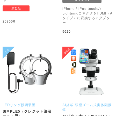
ト
iPhone / iPod touchの
LightningコネクタをHDMI（A
タイプ）に変換するアダプタ
258000
ー
5620
LEDリング照明装置
AI搭載 双眼ズーム式実体顕微
鏡
SIMPLE5（クレジット決済
テスト用）
AIパクっ太61 iPhone17・