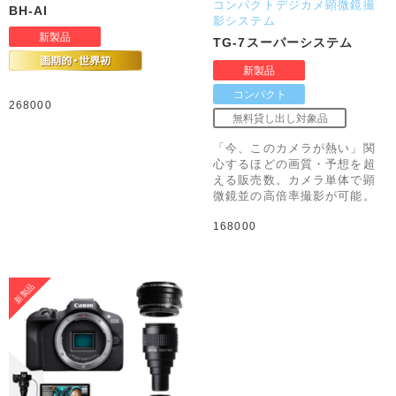
コンパクトデジカメ顕微鏡撮
BH-AI
影システム
TG-7スーパーシステム
268000
「今、このカメラが熱い」関
心するほどの画質・予想を超
える販売数。カメラ単体で顕
微鏡並の高倍率撮影が可能。
168000