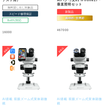
垂直照明セット
467000
16000
AI搭載 双眼ズーム式実体顕微
AI搭載 双眼ズーム式実体顕微
鏡
鏡