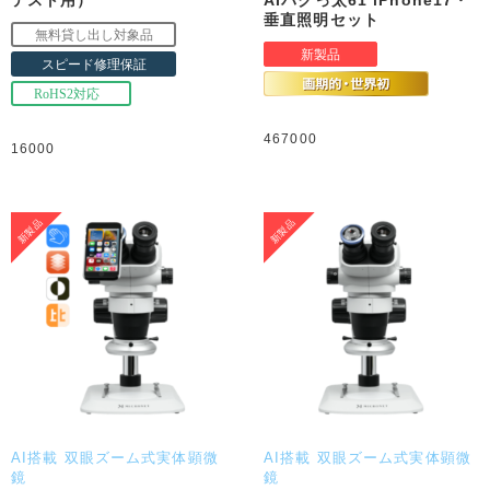
垂直照明セット
467000
16000
AI搭載 双眼ズーム式実体顕微
AI搭載 双眼ズーム式実体顕微
鏡
鏡