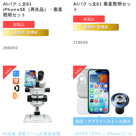
AIパクっ太61
AIパクっ太61 垂直照明セッ
iPhoneSE（再生品）・垂直
ト
照明セット
219000
286000
AI搭載 双眼ズーム式実体顕微
i-NTER LENS + iPhone17 セ