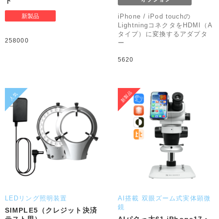
ト
iPhone / iPod touchの
LightningコネクタをHDMI（A
タイプ）に変換するアダプタ
258000
ー
5620
LEDリング照明装置
AI搭載 双眼ズーム式実体顕微
鏡
SIMPLE5（クレジット決済
テスト用）
AIパクっ太61 iPhone17・