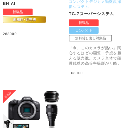
コンパクトデジカメ顕微鏡撮
BH-AI
影システム
TG-7スーパーシステム
268000
「今、このカメラが熱い」関
心するほどの画質・予想を超
える販売数。カメラ単体で顕
微鏡並の高倍率撮影が可能。
168000