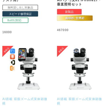
垂直照明セット
467000
16000
AI搭載 双眼ズーム式実体顕微
AI搭載 双眼ズーム式実体顕微
鏡
鏡