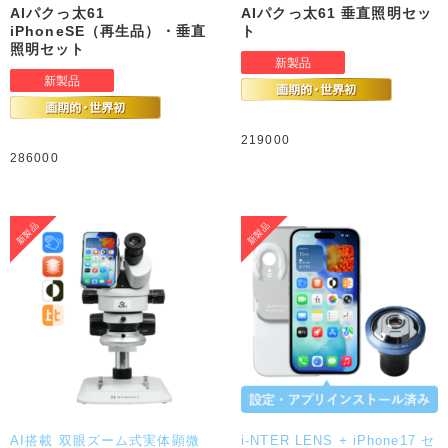
AIパクっ太61
AIパクっ太61 垂直照明セッ
iPhoneSE（再生品）・垂直
ト
照明セット
219000
286000
AI搭載 双眼ズーム式実体顕微
i-NTER LENS + iPhone17 セ