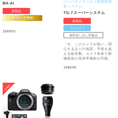
コンパクトデジカメ顕微鏡撮
BH-AI
影システム
TG-7スーパーシステム
268000
「今、このカメラが熱い」関
心するほどの画質・予想を超
える販売数。カメラ単体で顕
微鏡並の高倍率撮影が可能。
168000