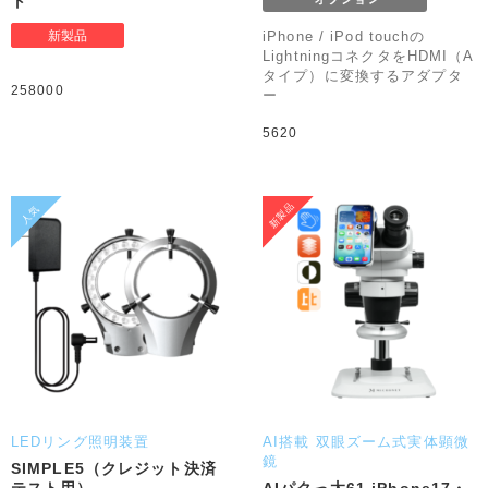
ト
iPhone / iPod touchの
LightningコネクタをHDMI（A
タイプ）に変換するアダプタ
258000
ー
5620
LEDリング照明装置
AI搭載 双眼ズーム式実体顕微
鏡
SIMPLE5（クレジット決済
テスト用）
AIパクっ太61 iPhone17・