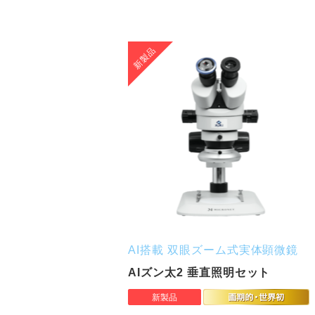
AI搭載 双眼ズーム式実体顕微鏡
AIズン太2 垂直照明セット