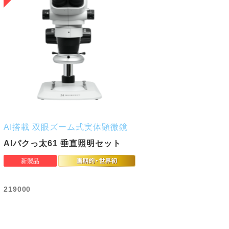
AI搭載 双眼ズーム式実体顕微鏡
AIパクっ太61 垂直照明セット
219000