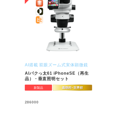
AI搭載 双眼ズーム式実体顕微鏡
AIパクっ太61 iPhoneSE（再生
品）・垂直照明セット
286000