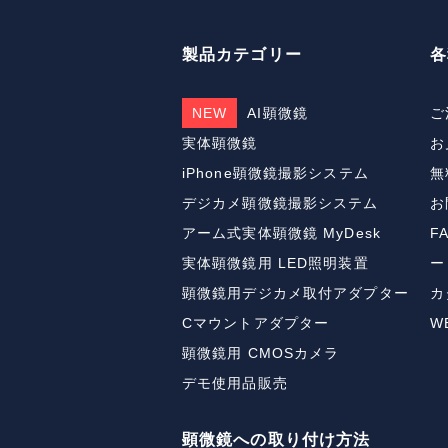
製品カテゴリー
各
NEW
AI顕微鏡
ご
実体顕微鏡
お
iPhone顕微鏡撮影システム
無
デジカメ顕微鏡撮影システム
お
アーム式実体顕微鏡 MyDesk
F
実体顕微鏡用 LED照明装置
ー
顕微鏡用デジカメ取付アダプター
カ
Cマウントアダプター
W
顕微鏡用 CMOSカメラ
デモ使用品販売
顕微鏡への取り付け方法