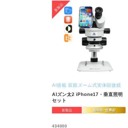
AI搭載 双眼ズーム式実体顕微鏡
AIズン太2 iPhone17・垂直照明
セット
434000