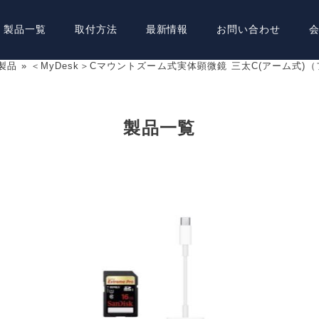
製品一覧
取付方法
最新情報
お問い合わせ
ト製品
»
＜MyDesk＞Cマウントズーム式実体顕微鏡 三太C(アーム式)
製品一覧