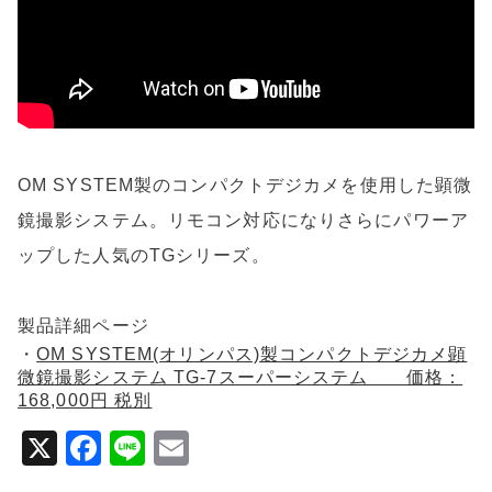
o
o
k
OM SYSTEM製のコンパクトデジカメを使用した顕微
鏡撮影システム。リモコン対応になりさらにパワーア
ップした人気のTGシリーズ。
製品詳細ページ
・
OM SYSTEM(オリンパス)製コンパクトデジカメ顕
微鏡撮影システム TG-7スーパーシステム 価格：
168,000円 税別
X
F
Li
E
a
n
m