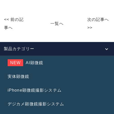
c
e
ai
e
l
<< 前の記
次の記事へ
b
一覧へ
事へ
>>
o
o
k
製品カテゴリー
NEW
AI顕微鏡
実体顕微鏡
iPhone顕微鏡撮影システム
デジカメ顕微鏡撮影システム