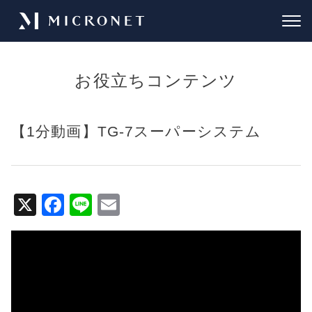
お役立ちコンテンツ
【1分動画】TG-7スーパーシステム
X
F
Li
E
a
n
m
c
e
ai
e
l
b