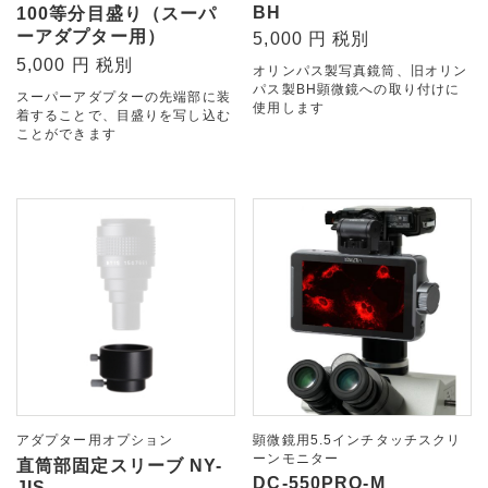
BH
100等分目盛り（スーパ
ーアダプター用）
5,000 円 税別
5,000 円 税別
オリンパス製写真鏡筒、旧オリン
パス製BH顕微鏡への取り付けに
スーパーアダプターの先端部に装
使用します
着することで、目盛りを写し込む
ことができます
アダプター用オプション
顕微鏡用5.5インチタッチスクリ
ーンモニター
直筒部固定スリーブ NY-
DC-550PRO-M
JIS