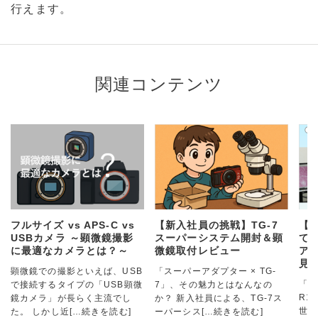
行えます。
関連コンテンツ
フルサイズ vs APS-C vs
【新入社員の挑戦】TG-7
【
USBカメラ ～顕微鏡撮影
スーパーシステム開封＆顕
て
に最適なカメラとは？～
微鏡取付レビュー
アダ
見
顕微鏡での撮影といえば、USB
「スーパーアダプター × TG-
「ス
で接続するタイプの「USB顕微
7」、その魅力とはなんなの
R1
鏡カメラ」が長らく主流でし
か？ 新入社員による、TG-7ス
世界
た。 しかし近
[…続きを読む]
ーパーシス
[…続きを読む]