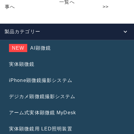
b
一覧へ
事へ
>>
o
o
k
製品カテゴリー
NEW
AI顕微鏡
実体顕微鏡
iPhone顕微鏡撮影システム
デジカメ顕微鏡撮影システム
アーム式実体顕微鏡 MyDesk
実体顕微鏡用 LED照明装置