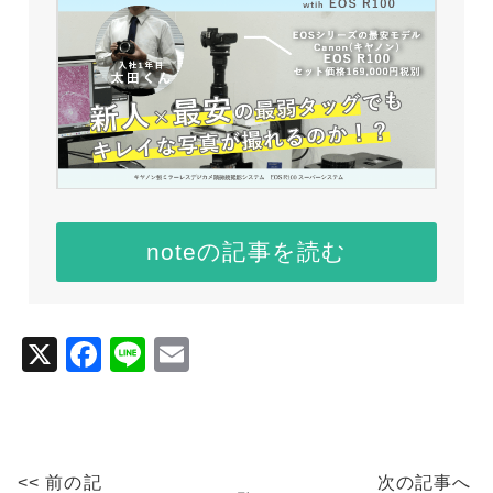
noteの記事を読む
X
F
Li
E
a
n
m
c
e
ai
e
l
<< 前の記
次の記事へ