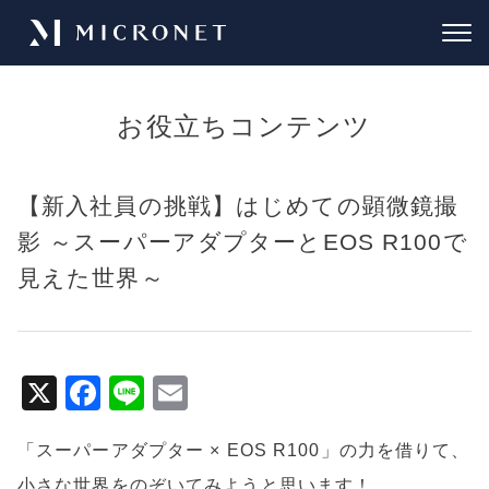
お役立ちコンテンツ
【新入社員の挑戦】はじめての顕微鏡撮
影 ～スーパーアダプターとEOS R100で
見えた世界～
X
F
Li
E
a
n
m
「スーパーアダプター × EOS R100」の力を借りて、
c
e
ai
小さな世界をのぞいてみようと思います！