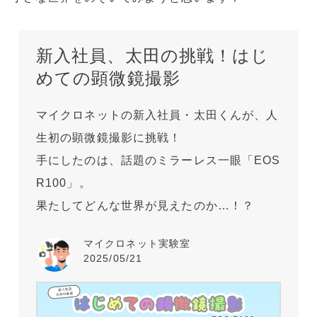
e
l
b
o
新入社員、太田の挑戦！はじ
o
めての顕微鏡撮影
k
マイクロネットの新入社員・太田くんが、人
生初の顕微鏡撮影に挑戦！
手にしたのは、話題のミラーレス一眼「EOS
R100」。
果たしてどんな世界が見えたのか…！？
マイクロネット実験室
2025/05/21