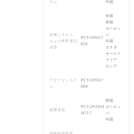
テム
中国
米国
韓国
ヨーロッ
診断システム
パ
PCT/JP02/7
および携帯電話
中国
820
装置
カナダ
オースト
ラリア
ロシア
アダプタシステ
PCT/JP03/7
ム
088
韓国
PCT/JP2004
ヨーロッ
鍵盤楽器
/8717
パ
中国
情報処理装置、