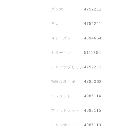
ズン太
4752212
三太
4752211
４シーズン
4894664
ミラーマン
5111755
チャイナブリッジ
4752213
顕微鏡新世紀
4785362
ワレメット
4986114
フィットメット
4986115
チャリサイド
4986113