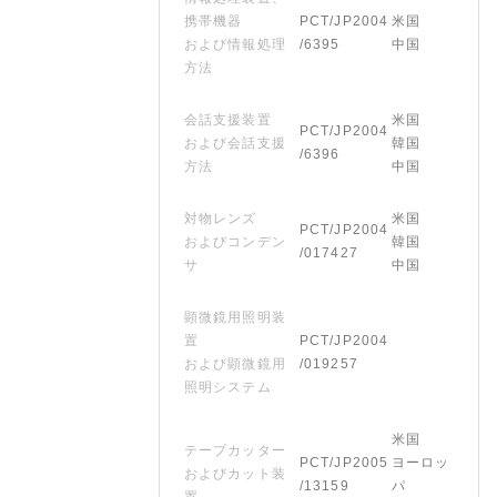
携帯機器
PCT/JP2004
米国
および情報処理
/6395
中国
方法
会話支援装置
米国
PCT/JP2004
および会話支援
韓国
/6396
方法
中国
対物レンズ
米国
PCT/JP2004
およびコンデン
韓国
/017427
サ
中国
顕微鏡用照明装
置
PCT/JP2004
および顕微鏡用
/019257
照明システム
米国
テープカッター
PCT/JP2005
ヨーロッ
およびカット装
/13159
パ
置