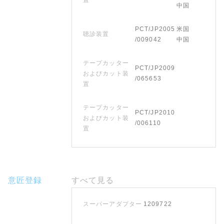
中国
PCT/JP2005
米国
聴診装置
/009042
中国
テープカッター
PCT/JP2009
およびカット装
/065653
置
テープカッター
PCT/JP2010
およびカット装
/006110
置
意匠登録
すべて見る
スーパーアダプター
1209722