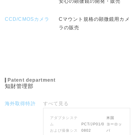
安心の顕微鏡の開発・販売
CCD/CMOSカメラ
Cマウント規格の顕微鏡用カメ
ラの販売
Patent department
知財管理部
海外取得特許
すべて見る
アダプタシステ
米国
ム
PCT/JP01/0
ヨーロッ
および撮像シス
0802
パ