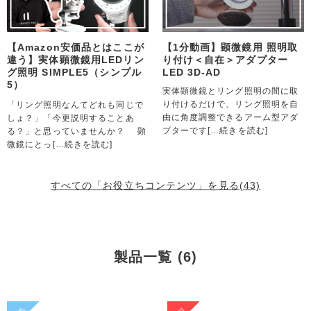
【Amazon安価品とはここが
【1分動画】顕微鏡用 照明取
違う】実体顕微鏡用LEDリン
り付け＜自在＞アダプター
グ照明 SIMPLE5（シンプル
LED 3D-AD
5）
実体顕微鏡とリング照明の間に取
り付けるだけで、リング照明を自
「リング照明なんてどれも同じで
由に角度調整できるアーム型アダ
しょ？」「今更説明することあ
プターです
[…続きを読む]
る？」と思っていませんか？ 顕
微鏡にとっ
[…続きを読む]
すべての「お役立ちコンテンツ」を見る(43)
製品一覧 (6)