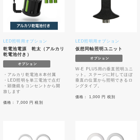
LED照明用オプション
LED照明用オプション
乾電池電源 乾太（アルカリ
仮想同軸照明ユニット
乾電池付き）
W-E PLUS用の垂直照明ユニ
・アルカリ乾電池８本付属
ット。ステージに対してほぼ
・LED照明を単三電池で点灯
垂直の位置から照明できるロ
・顕微鏡をコンセントから開
ングタイプ。
放します
価格： 1,000 円 税別
価格： 7,000 円 税別