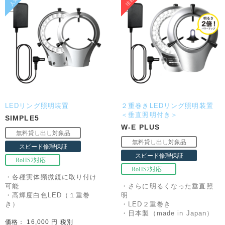
LEDリング照明装置
２重巻きLEDリング照明装置
＜垂直照明付き＞
SIMPLE5
W-E PLUS
・各種実体顕微鏡に取り付け
可能
・さらに明るくなった垂直照
・高輝度白色LED（１重巻
明
き）
・LED２重巻き
・日本製（made in Japan）
価格： 16,000 円 税別