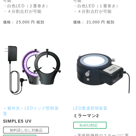
可能
可能
・白色LED（２重巻き）
・白色LED（１重巻き）
・４分割点灯が可能
・４分割点灯が可能
価格： 25,000 円 税別
価格： 21,000 円 税別
＜紫外光＞LEDリング照明装
LED透過照明装置
置
ミラーマン2
SIMPLE5 UV
・実体顕微鏡のステージに置