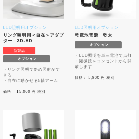
LED照明用オプション
LED照明用オプション
リング照明用＜自在＞アダプ
乾電池電源 乾太
ター 3D-AD
・LED照明を単三電池で点灯
・顕微鏡をコンセントから開
放します
・リング照明で斜め照射がで
きる
価格： 5,800 円 税別
・自在に動かせる5軸アーム
価格： 15,000 円 税別