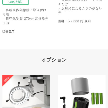
くだけ
・反射光によるムラの少ない
・各種実体顕微鏡に取り付け
光
可能
・日亜化学製 370nm紫外発光
価格： 29,000 円 税別
LED
販売完了
オプション