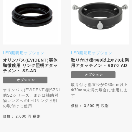
LED照明用オプション
LED照明用オプション
オリンパス(EVIDENT)実体
取り付け径Φ60以上Φ70未満
顕微鏡用 リング照明アタッ
用アタッチメント 6070-AD
チメント SZ-AD
取り付け部直径がΦ60mm以上
オリンパス(EVIDENT)製SZ61
Φ70mm未満の場合に使用しま
他SZシリーズ、または補助対
す
物レンズへのLEDリング照明
の取付けに使用
価格： 3,500 円 税別
価格： 2,000 円 税別