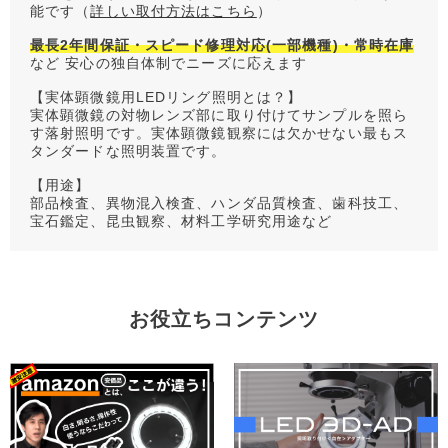
能です（
詳しい取付方法はこちら
）
最長2年間保証・スピード修理対応(一部機種)・常時在庫
など 安心の独自体制でニーズに応えます
【実体顕微鏡用LEDリング照明とは？】
実体顕微鏡の対物レンズ部に取り付けてサンプルを照ら
す落射照明です。実体顕微鏡観察には欠かせない最もス
タンダードな照明装置です。
【用途】
部品検査、異物混入検査、ハンダ品質検査、歯科技工、
宝石鑑定、昆虫観察、材料工学研究用途など
お役立ちコンテンツ