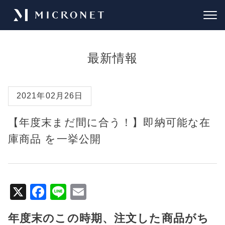
最新情報
2021年02月26日
【年度末まだ間に合う！】即納可能な在
庫商品 を一挙公開
X
F
Li
E
a
n
m
年度末のこの時期、注文した商品がち
c
e
ai