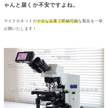
ゃんと届くか不安ですよね。
e
l
b
o
マイクロネットの
十分な在庫で即納可能
な製品を一挙
o
公開いたします！
k