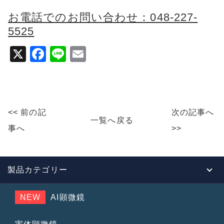
お電話でのお問い合わせ：048-227-
5525
X
F
Li
E
a
n
m
c
e
ai
e
l
<< 前の記
次の記事へ
b
一覧へ戻る
事へ
>>
o
o
k
製品カテゴリー
NEW
AI顕微鏡