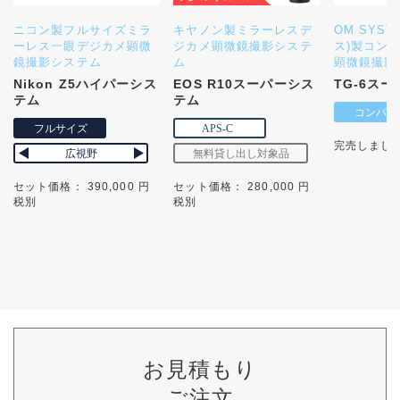
ニコン製フルサイズミラ
キヤノン製ミラーレスデ
OM SYS
ーレス一眼デジカメ顕微
ジカメ顕微鏡撮影システ
ス)製コン
鏡撮影システム
ム
顕微鏡撮影
Nikon Z5ハイパーシス
EOS R10スーパーシス
TG-6ス
テム
テム
完売しまし
セット価格： 390,000 円
セット価格： 280,000 円
税別
税別
お見積もり
ご注文