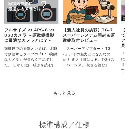
フルサイズ vs APS-C vs
【新入社員の挑戦】TG-7
【
USBカメラ ～顕微鏡撮影
スーパーシステム開封＆顕
て
に最適なカメラとは？～
微鏡取付レビュー
アダ
見
顕微鏡での撮影といえば、USB
「スーパーアダプター × TG-
「ス
で接続するタイプの「USB顕微
7」、その魅力とはなんなの
R1
鏡カメラ」が長らく主流でし
か？ 新入社員による、TG-7ス
世界
た。 しかし近
[…続きを読む]
ーパーシス
[…続きを読む]
す！
もっと見る
標準構成／仕様