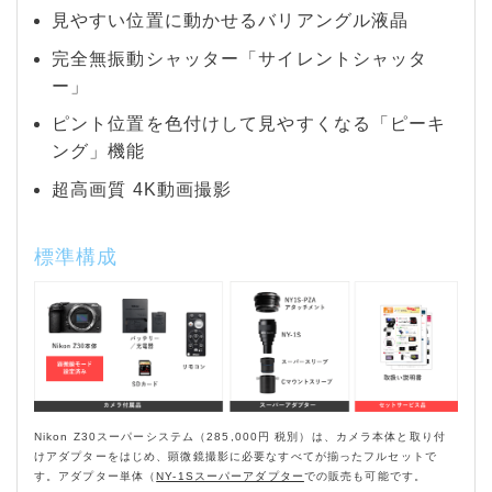
見やすい位置に動かせるバリアングル液晶
完全無振動シャッター「サイレントシャッタ
ー」
ピント位置を色付けして見やすくなる「ピーキ
ング」機能
超高画質 4K動画撮影
標準構成
Nikon Z30スーパーシステム（285,000円 税別）は、カメラ本体と取り付
けアダプターをはじめ、顕微鏡撮影に必要なすべてが揃ったフルセットで
す。アダプター単体（
NY-1Sスーパーアダプター
での販売も可能です。