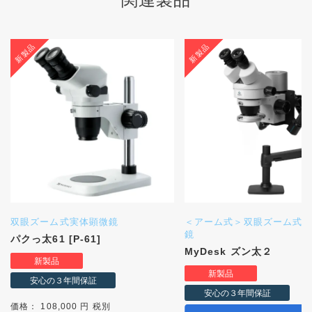
双眼ズーム式実体顕微鏡
＜アーム式＞双眼ズーム式
鏡
パクっ太61 [P-61]
MyDesk ズン太２
価格： 108,000 円 税別