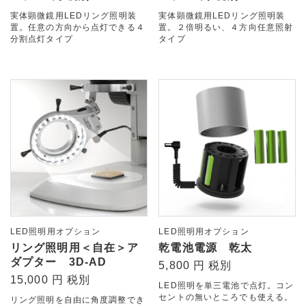
実体顕微鏡用LEDリング照明装
実体顕微鏡用LEDリング照明装
置。任意の方向から点灯できる４
置。２倍明るい、４方向任意照射
分割点灯タイプ
タイプ
LED照明用オプション
LED照明用オプション
リング照明用＜自在＞ア
乾電池電源 乾太
ダプター 3D-AD
5,800 円 税別
15,000 円 税別
LED照明を単三電池で点灯。コン
セントの無いところでも使える。
リング照明を自由に角度調整でき