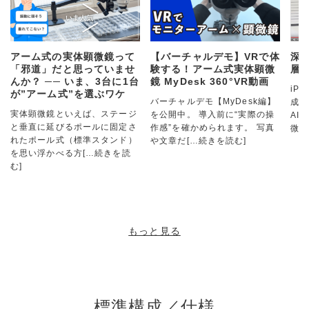
アーム式の実体顕微鏡って
【バーチャルデモ】VRで体
深
「邪道」だと思っていませ
験する！アーム式実体顕微
層
んか？ ── いま、3台に1台
鏡 MyDesk 360°VR動画
iP
が”アーム式”を選ぶワケ
バーチャルデモ【MyDesk編】
成カ
実体顕微鏡といえば、ステージ
を公開中。 導入前に“実際の操
AI
と垂直に延びるポールに固定さ
作感”を確かめられます。 写真
微鏡
れたポール式（標準スタンド）
や文章だ
[…続きを読む]
を思い浮かべる方
[…続きを読
む]
もっと見る
標準構成／仕様