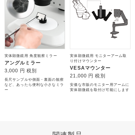
実体顕微鏡用 角度観察ミラー
実体顕微鏡用 モニターアーム取
り付けマウンター
アングルミラー
VESAマウンター
3,000 円 税別
21,000 円 税別
長尺サンプルや側面・裏面の観察
など、あったら便利な小さなミラ
安価な市販のモニター用アームに
ー
実体顕微鏡を取付け可能にします
関連製品