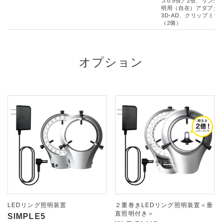
ズ0.5倍／2倍、リング
明用（自在）アダプタ
3D-AD、クリップミラ
（2個）
オプション
LEDリング照明装置
２重巻きLEDリング照明装置＜垂
直照明付き＞
SIMPLE5