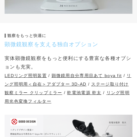
観察をもっと快適に
顕微鏡観察を支える独自オプション
実体顕微鏡観察をもっと便利にする豊富な各種オプシ
ョンも充実。
LEDリング照明装置
/
顕微鏡用自分専用目あて boya fit
/
リ
ング照明用＜自在＞アダプター 3D-AD
/
ステージ取り付け
観察ミラー クリップミラー
/
乾電池電源 乾太
/
リング照明
用光色変換フィルター