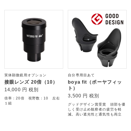
実体顕微鏡用オプション
自分専用目あて
接眼レンズ 20倍（10）
boya fit（ボーヤフィッ
ト）
14,000 円 税別
3,500 円 税別
倍率：20倍 視野数：10 左右
１組
グッドデザイン賞受賞 頭部を優
しく受け止め観察者の疲労を軽
減。高い遮光性と通気性も両立