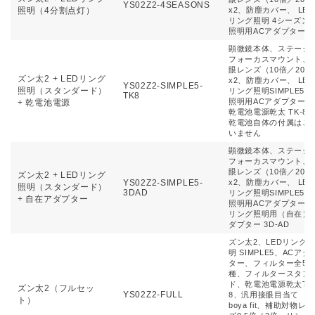
YS02Z2-4SEASONS
照明（4分割点灯）
x2、防塵カバー、 LED
リング照明 4シーズン
照明用ACアダプター
顕微鏡本体、ステージ
フォーカスマウント、
眼レンズ（10倍／20）
ズン太2 + LEDリング
x2、防塵カバー、 LED
YS02Z2-SIMPLE5-
照明（スタンダード）
リング照明SIMPLE5、
TK8
照明用ACアダプター、
+ 乾電池電源
乾電池電源乾太 TK-8 
乾電池自体の付属はご
いません
顕微鏡本体、ステージ
フォーカスマウント、
眼レンズ（10倍／20）
ズン太2 + LEDリング
YS02Z2-SIMPLE5-
x2、防塵カバー、 LED
照明（スタンダード）
3DAD
リング照明SIMPLE5、
+ 自在アダプター
照明用ACアダプター、
リング照明用（自在）
ダプター 3D-AD
ズン太2、LEDリング
明 SIMPLE5、ACアダ
ター、フィルター全5
種、フィルタースタン
ド、乾電池電源乾太TK
ズン太2（フルセッ
YS02Z2-FULL
8、汎用接眼目当て
ト）
boya fit、補助対物レン