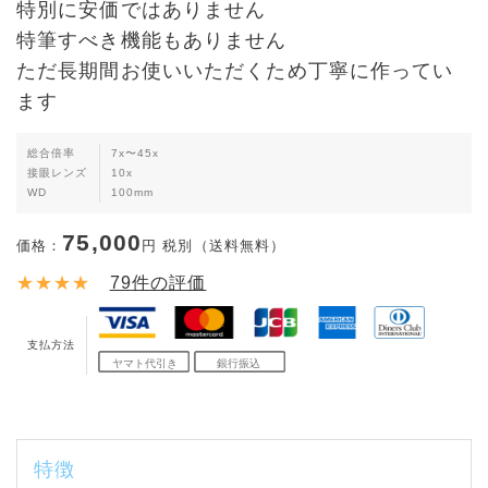
特別に安価ではありません
特筆すべき機能もありません
ただ長期間お使いいただくため丁寧に作ってい
ます
総合倍率
7x〜45x
接眼レンズ
10x
WD
100mm
75,000
価格：
円 税別（送料無料）
★★★★
79
件の評価
支払方法
特徴