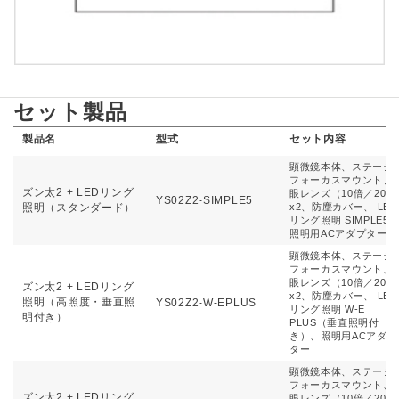
セット製品
製品名
型式
セット内容
顕微鏡本体、ステージ
フォーカスマウント、
ズン太2 + LEDリング
眼レンズ（10倍／20）
YS02Z2-SIMPLE5
照明（スタンダード）
x2、防塵カバー、 LED
リング照明 SIMPLE5
照明用ACアダプター
顕微鏡本体、ステージ
フォーカスマウント、
眼レンズ（10倍／20）
ズン太2 + LEDリング
x2、防塵カバー、 LED
照明（高照度・垂直照
YS02Z2-W-EPLUS
リング照明 W-E
明付き）
PLUS（垂直照明付
き）、照明用ACアダプ
ター
顕微鏡本体、ステージ
フォーカスマウント、
ズン太2 + LEDリング
眼レンズ（10倍／20）