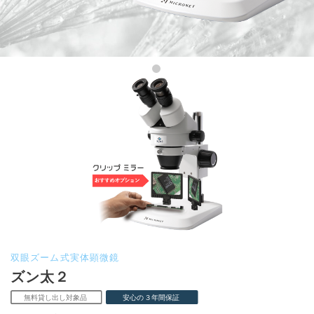
双眼ズーム式実体顕微鏡
ズン太２