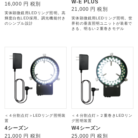
W-E PLUS
16,000 円 税別
21,000 円 税別
実体顕微鏡用LEDリング照明。高
輝度白色LED採用。調光機能付き
実体顕微鏡用LEDリング照明。世
のシンプル設計
界初の垂直照明ユニットが装着で
きる、明るい２重巻きモデル
＜４分割点灯＞LEDリング照明装
＜４分割点灯＞２重巻きLEDリン
置
グ照明装置
4シーズン
W4シーズン
21,000 円 税別
25,000 円 税別