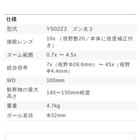
仕様
型式
YS02Z2 ズン太２
10x （視野数20／本体に視度補正付
接眼レンズ
き）
ズーム範囲
0.7x 〜 4.5x
7x（視野Φ28.6mm）〜 45x（視野
総合倍率
Φ4.4mm）
WD
100mm
観察物の最大
140〜150mm程度
高さ
重量
4.7kg
ポール直径
Φ32mm