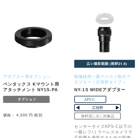
アダプター用オプション
顕微鏡用一眼デジカメ取付ア
ダプター＜広視野タイプ＞
ペンタックス Kマウント用
アタッチメント NY1S-PA
NY-1S WIDEアダプター
価格： 4,000 円 税別
センサーサイズAPS-C以下の
一眼レフ/ミラーレスカメラで
広範囲を撮影するための顕微