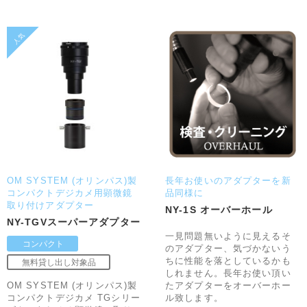
OM SYSTEM (オリンパス)製
長年お使いのアダプターを新
コンパクトデジカメ用顕微鏡
品同様に
取り付けアダプター
NY-1S オーバーホール
NY-TGVスーパーアダプター
一見問題無いように見えるそ
のアダプター、気づかないう
ちに性能を落としているかも
しれません。長年お使い頂い
OM SYSTEM (オリンパス)製
たアダプターをオーバーホー
コンパクトデジカメ TGシリー
ル致します。