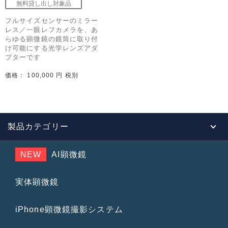
フルサイズセンサーのミラー
レス／一眼レフカメラを、あ
らゆる顕微鏡の鏡筒に取り付
け可能にする光学レンズアダ
プターです
価格： 100,000 円 税別
製品カテゴリー
NEW
AI顕微鏡
実体顕微鏡
iPhone顕微鏡撮影システム