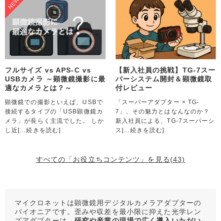
フルサイズ vs APS-C vs
【新入社員の挑戦】TG-7スー
USBカメラ ～顕微鏡撮影に最
パーシステム開封＆顕微鏡取
適なカメラとは？～
付レビュー
顕微鏡での撮影といえば、USBで
「スーパーアダプター × TG-
接続するタイプの「USB顕微鏡カ
7」、その魅力とはなんなのか？
メラ」が長らく主流でした。 しか
新入社員による、TG-7スーパーシ
し近
[…続きを読む]
ス
[…続きを読む]
すべての「お役立ちコンテンツ」を見る(43)
マイクロネットは顕微鏡用デジタルカメラアダプターの
パイオニアです。歪みや収差を最小限に抑えた光学レン
ズアダプターは、
研究や産業の現場で広く導入いただい