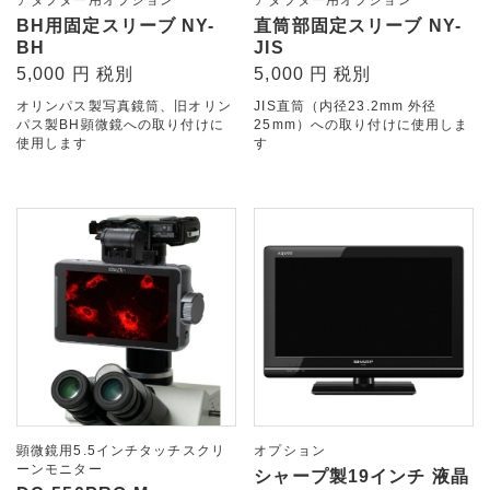
BH用固定スリーブ NY-
直筒部固定スリーブ NY-
BH
JIS
5,000 円 税別
5,000 円 税別
オリンパス製写真鏡筒、旧オリン
JIS直筒（内径23.2mm 外径
パス製BH顕微鏡への取り付けに
25mm）への取り付けに使用しま
使用します
す
顕微鏡用5.5インチタッチスクリ
オプション
ーンモニター
シャープ製19インチ 液晶