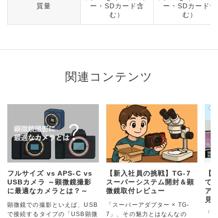
質量
ー・SDカード含
ー・SDカード含
む）
む）
関連コンテンツ
フルサイズ vs APS-C vs
【新入社員の挑戦】TG-7
【
USBカメラ ～顕微鏡撮影
スーパーシステム開封＆顕
て
に最適なカメラとは？～
微鏡取付レビュー
アダ
見
顕微鏡での撮影といえば、USB
「スーパーアダプター × TG-
「ス
で接続するタイプの「USB顕微
7」、その魅力とはなんなの