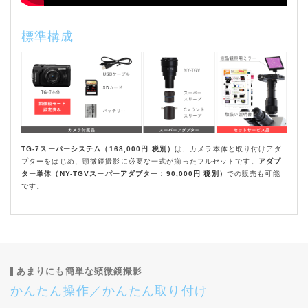
標準構成
TG-7スーパーシステム（168,000円 税別）
は、カメラ本体と取り付けアダ
プターをはじめ、顕微鏡撮影に必要な一式が揃ったフルセットです。
アダプ
ター単体（
NY-TGVスーパーアダプター：90,000円 税別
）
での販売も可能
です。
あまりにも簡単な顕微鏡撮影
かんたん操作／かんたん取り付け