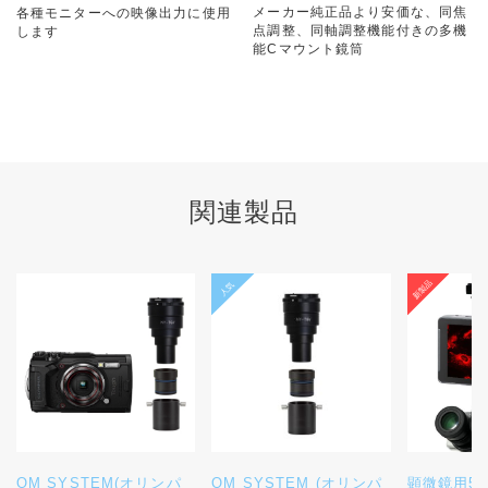
メーカー純正品より安価な、同焦
各種モニターへの映像出力に使用
点調整、同軸調整機能付きの多機
します
能Cマウント鏡筒
関連製品
OM SYSTEM(オリンパ
OM SYSTEM (オリンパ
顕微鏡用5