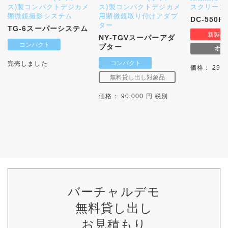
ス)製コンパクトデジカメ
ス)製コンパクトデジカメ
スクリーン
顕微鏡撮影システム
用顕微鏡取り付けアダプ
DC-550P
ター
TG-6スーパーシステム
NY-TGVスーパーアダ
プター
完売しました
価格： 29,8
価格： 90,000 円 税別
バーチャルデモ
無料貸し出し
お見積もり