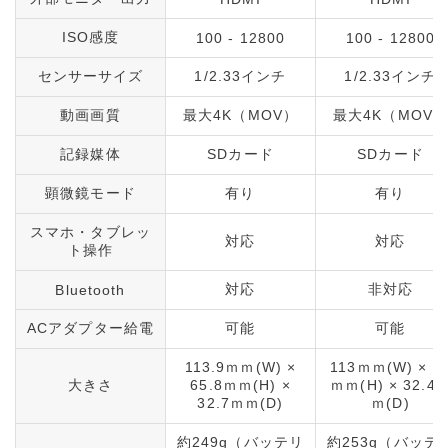
ISO感度
100 - 12800
100 - 12800
センサーサイズ
1/2.33インチ
1/2.33インチ
動画画質
最大4K（MOV）
最大4K（MOV
記録媒体
SDカード
SDカード
顕微鏡モード
有り
有り
スマホ・タブレッ
対応
対応
ト操作
対応
非対応
Bluetooth
ACアダプター給電
可能
可能
113.9ｍｍ(W) ×
113ｍｍ(W) × 6
大きさ
65.8ｍｍ(H) ×
ｍｍ(H) × 32.4
32.7ｍｍ(D)
ｍ(D)
約249g（バッテリ
約253g（バッテ