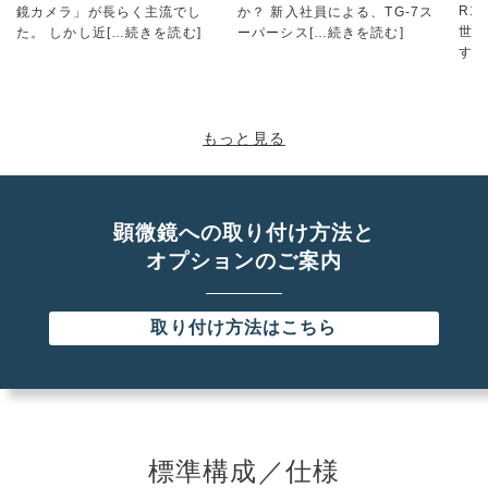
R1
鏡カメラ」が長らく主流でし
か？ 新入社員による、TG-7ス
世界
た。 しかし近
[…続きを読む]
ーパーシス
[…続きを読む]
す！
もっと見る
顕微鏡への取り付け方法と
オプションのご案内
取り付け方法はこちら
標準構成／仕様